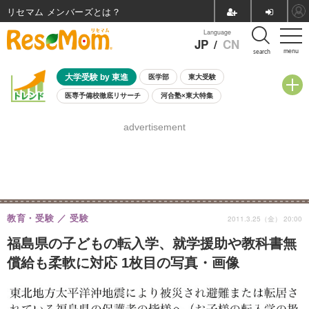
リセマム メンバーズ
Language
JP
/
CN
menu
search
大学受験 by 東進
医学部
東大受験
医専予備校徹底リサーチ
河合塾×東大特集
親子で考える大学選び
高校受験
中学受験
小学校受験
advertisement
共通テスト
夏休み
8月開催学校説明会・相談会
8月開催イベント・WS
全国公立高校 過去問
人気記事
自由研究教材（小学生向け）
自由研究教材（中学生向け）
ランキング
教育・受験
受験
2011.3.25（金） 20:00
福島県の子どもの転入学、就学援助や教科書無
償給も柔軟に対応 1枚目の写真・画像