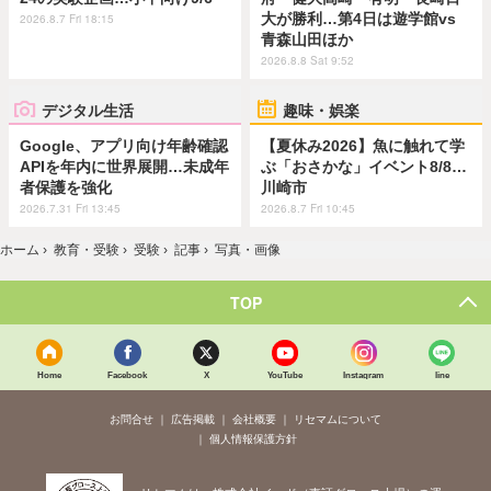
大が勝利…第4日は遊学館vs
2026.8.7 Fri 18:15
青森山田ほか
2026.8.8 Sat 9:52
デジタル生活
趣味・娯楽
Google、アプリ向け年齢確認
【夏休み2026】魚に触れて学
APIを年内に世界展開…未成年
ぶ「おさかな」イベント8/8…
者保護を強化
川崎市
2026.7.31 Fri 13:45
2026.8.7 Fri 10:45
ホーム
›
教育・受験
›
受験
›
記事
›
写真・画像
TOP
Home
Facebook
X
YouTube
Instagram
line
お問合せ
広告掲載
会社概要
リセマムについて
個人情報保護方針