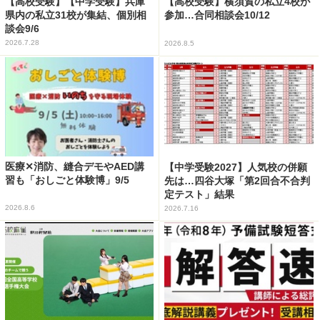
【高校受験】【中学受験】兵庫
【高校受験】横須賀の私立4校が
県内の私立31校が集結、個別相
参加…合同相談会10/12
談会9/6
2026.7.28
2026.8.5
医療✕消防、縫合デモやAED講
【中学受験2027】人気校の併願
習も「おしごと体験博」9/5
先は…四谷大塚「第2回合不合判
定テスト」結果
2026.8.6
2026.7.16