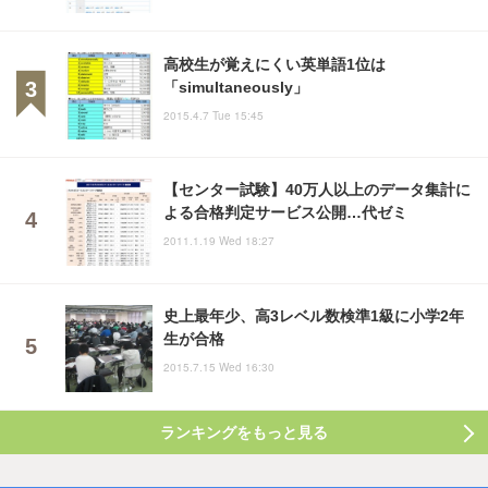
高校生が覚えにくい英単語1位は
「simultaneously」
2015.4.7 Tue 15:45
【センター試験】40万人以上のデータ集計に
よる合格判定サービス公開…代ゼミ
2011.1.19 Wed 18:27
史上最年少、高3レベル数検準1級に小学2年
生が合格
2015.7.15 Wed 16:30
ランキングをもっと見る