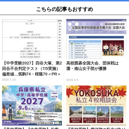
こちらの記事もおすすめ
【中学受験2027】四谷大塚、第2
高校囲碁全国大会、団体戦は
回合不合判定テスト（7/5実施）
灘・南山女子部が優勝
偏差値…筑駒74・桜蔭70＜PR＞
2026.7.10
2026.8.5