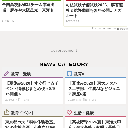
全国高校麻雀32チーム本選出
司法試験予備試験2026、解答速
場…麻布や大阪星光、東海も
報＆総評動画を無料公開…アガ
ルート
2026.8.5
2026.7.21
Recommended by
advertisement
NEWS CATEGORY
教育・受験
教育ICT
【夏休み2026】すぐ行けるイ
【夏休み2026】東大メタバー
ベント情報おまとめ便＜8/9-
ス工学部、生成AIなどジュニ
15開催＞
ア講座6選
2026.8.7 Fri 19:45
2026.7.30 Thu 11:15
教育イベント
生活・健康
東京都市大「科学体験教室」
【高校野球2026夏】東海大甲
24の実験企画…小中向け9/6
府・健大高崎・有明・長崎日