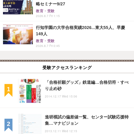
略セミナー9/27
教育・受験
2026.8.7 Fri 1:15
行知学園の大学合格実績2026...東大55人、早慶
149人
教育・受験
2026.8.7 Fri 0:45
受験アクセスランキング
「合格祈願グッズ」鉄道編…合格切符・すべ
り止め砂
2014.12.17 Wed 15:06
進研模試の偏差値一覧、センター試験応援特
集…マナビジョン
2013.12.11 Wed 12:15