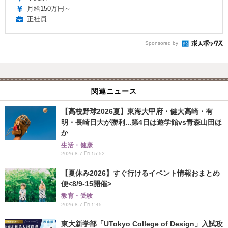
月給150万円～
正社員
Sponsored by
関連ニュース
【高校野球2026夏】東海大甲府・健大高崎・有
明・長崎日大が勝利...第4日は遊学館vs青森山田ほ
か
生活・健康
2026.8.7 Fri 15:52
【夏休み2026】すぐ行けるイベント情報おまとめ
便<8/9-15開催>
教育・受験
2026.8.7 Fri 1:45
東大新学部「UTokyo College of Design」入試攻