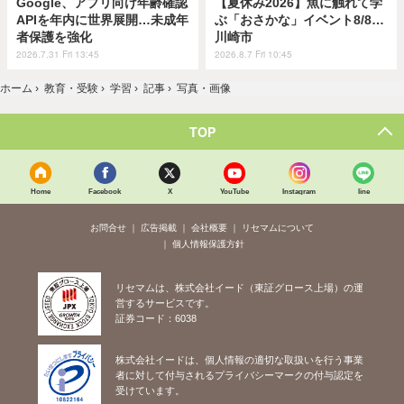
Google、アプリ向け年齢確認
【夏休み2026】魚に触れて学
APIを年内に世界展開…未成年
ぶ「おさかな」イベント8/8…
者保護を強化
川崎市
2026.7.31 Fri 13:45
2026.8.7 Fri 10:45
ホーム
›
教育・受験
›
学習
›
記事
›
写真・画像
TOP
Home
Facebook
X
YouTube
Instagram
line
お問合せ
広告掲載
会社概要
リセマムについて
個人情報保護方針
リセマムは、株式会社イード（東証グロース上場）の運
営するサービスです。
証券コード：6038
株式会社イードは、個人情報の適切な取扱いを行う事業
者に対して付与されるプライバシーマークの付与認定を
受けています。