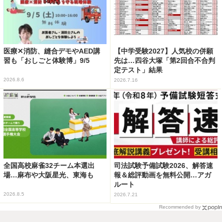
医療✕消防、縫合デモやAED講
【中学受験2027】人気校の併願
習も「おしごと体験博」9/5
先は…四谷大塚「第2回合不合判
定テスト」結果
2026.8.6
2026.7.16
全国高校麻雀32チーム本選出
司法試験予備試験2026、解答速
場…麻布や大阪星光、東海も
報＆総評動画を無料公開…アガ
ルート
2026.8.5
2026.7.21
Recommended by