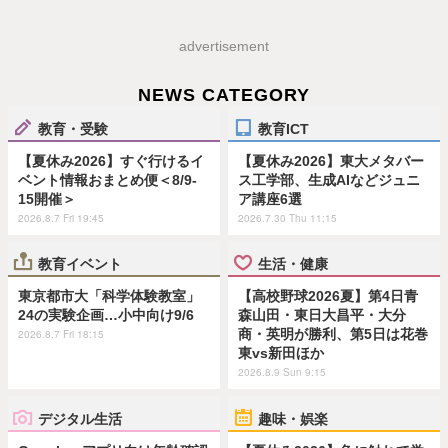
advertisement
NEWS CATEGORY
教育・受験
教育ICT
【夏休み2026】すぐ行けるイ
【夏休み2026】東大メタバー
ベント情報おまとめ便＜8/9-
ス工学部、生成AIなどジュニ
15開催＞
ア講座6選
2026.8.7 Fri 19:45
2026.7.30 Thu 11:15
教育イベント
生活・健康
東京都市大「科学体験教室」
【高校野球2026夏】第4日青
24の実験企画…小中向け9/6
森山田・東日大昌平・大分
商・英明が勝利、第5日は花巻
2026.8.7 Fri 18:15
東vs新田ほか
2026.8.9 Sun 9:15
デジタル生活
趣味・娯楽