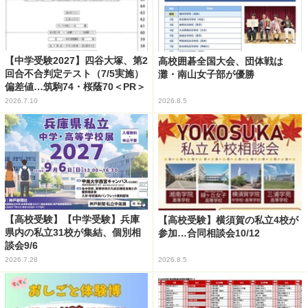
【中学受験2027】四谷大塚、第2
高校囲碁全国大会、団体戦は
回合不合判定テスト（7/5実施）
灘・南山女子部が優勝
偏差値…筑駒74・桜蔭70＜PR＞
2026.7.10
2026.8.5
【高校受験】【中学受験】兵庫
【高校受験】横須賀の私立4校が
県内の私立31校が集結、個別相
参加…合同相談会10/12
談会9/6
2026.7.28
2026.8.5