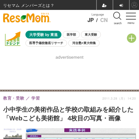
リセマム メンバーズ
Language
JP
/
CN
menu
search
大学受験 by 東進
医学部
東大受験
医専予備校徹底リサーチ
河合塾×東大特集
親子で考える大学選び
高校受験
中学受験
小学校受験
advertisement
共通テスト
夏休み
8月開催学校説明会・相談会
8月開催イベント・WS
全国公立高校 過去問
人気記事
自由研究教材（小学生向け）
自由研究教材（中学生向け）
ランキング
教育・受験
学習
2011.3.28（月） 14:20
小中学生の美術作品と学校の取組みを紹介した
「Webこども美術館」 4枚目の写真・画像