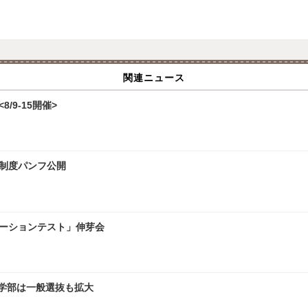
関連ニュース
/9-15開催>
試制度パンフ公開
レーションテスト」伸芽会
文学部は一般選抜も拡大