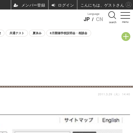
ログイン
こんにちは、ゲストさん
Language
JP
/
CN
menu
search
験
共通テスト
夏休み
8月開催学校説明会・相談会
2011.3.29（火） 14:40