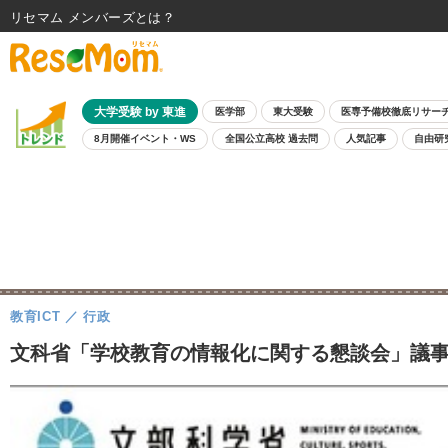
リセマム メンバーズ
大学受験 by 東進
医学部
東大受験
医専予備校徹底リサー
8月開催イベント・WS
全国公立高校 過去問
人気記事
自由研
教育ICT
行政
文科省「学校教育の情報化に関する懇談会」議事