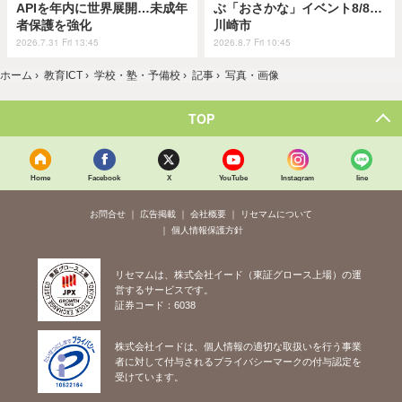
APIを年内に世界展開…未成年
ぶ「おさかな」イベント8/8…
者保護を強化
川崎市
2026.7.31 Fri 13:45
2026.8.7 Fri 10:45
ホーム
›
教育ICT
›
学校・塾・予備校
›
記事
›
写真・画像
TOP
Home
Facebook
X
YouTube
Instagram
line
お問合せ
広告掲載
会社概要
リセマムについて
個人情報保護方針
リセマムは、株式会社イード（東証グロース上場）の運
営するサービスです。
証券コード：6038
株式会社イードは、個人情報の適切な取扱いを行う事業
者に対して付与されるプライバシーマークの付与認定を
受けています。