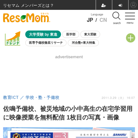
リセマム メンバーズ
Language
JP
/
CN
menu
search
大学受験 by 東進
医学部
東大受験
医専予備校徹底リサーチ
河合塾×東大特集
親子で考える大学選び
高校受験
中学受験
小学校受験
advertisement
共通テスト
夏休み
8月開催学校説明会・相談会
8月開催イベント・WS
全国公立高校 過去問
人気記事
自由研究教材（小学生向け）
自由研究教材（中学生向け）
ランキング
教育ICT
学校・塾・予備校
2011.3.29（火） 16:07
佐鳴予備校、被災地域の小中高生の在宅学習用
に映像授業を無料配信 1枚目の写真・画像