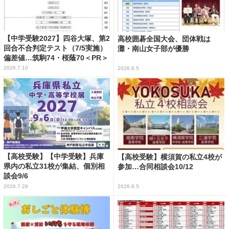
【中学受験2027】四谷大塚、第2
高校囲碁全国大会、団体戦は
回合不合判定テスト（7/5実施）
灘・南山女子部が優勝
偏差値…筑駒74・桜蔭70＜PR＞
2026.7.10
2026.8.5
【高校受験】【中学受験】兵庫
【高校受験】横須賀の私立4校が
県内の私立31校が集結、個別相
参加…合同相談会10/12
談会9/6
2026.7.28
2026.8.5