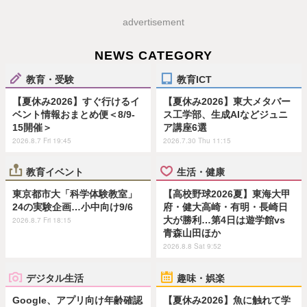
advertisement
NEWS CATEGORY
教育・受験
教育ICT
【夏休み2026】すぐ行けるイ
【夏休み2026】東大メタバー
ベント情報おまとめ便＜8/9-
ス工学部、生成AIなどジュニ
15開催＞
ア講座6選
2026.8.7 Fri 19:45
2026.7.30 Thu 11:15
教育イベント
生活・健康
東京都市大「科学体験教室」
【高校野球2026夏】東海大甲
24の実験企画…小中向け9/6
府・健大高崎・有明・長崎日
大が勝利…第4日は遊学館vs
2026.8.7 Fri 18:15
青森山田ほか
2026.8.8 Sat 9:52
デジタル生活
趣味・娯楽
Google、アプリ向け年齢確認
【夏休み2026】魚に触れて学