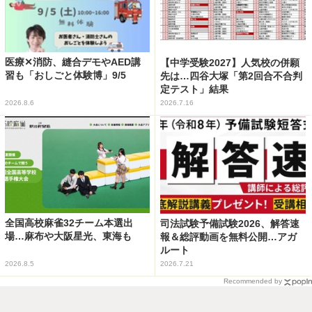
医療✕消防、縫合デモやAED講
【中学受験2027】人気校の併願
習も「おしごと体験博」9/5
先は…四谷大塚「第2回合不合判
定テスト」結果
2026.8.6
2026.7.16
全国高校麻雀32チーム本選出
司法試験予備試験2026、解答速
場…麻布や大阪星光、東海も
報＆総評動画を無料公開…アガ
ルート
2026.8.5
2026.7.21
Recommended by