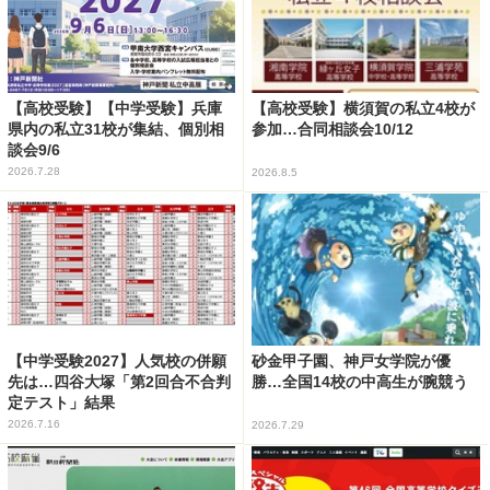
【高校受験】【中学受験】兵庫
【高校受験】横須賀の私立4校が
県内の私立31校が集結、個別相
参加…合同相談会10/12
談会9/6
2026.7.28
2026.8.5
【中学受験2027】人気校の併願
砂金甲子園、神戸女学院が優
先は…四谷大塚「第2回合不合判
勝…全国14校の中高生が腕競う
定テスト」結果
2026.7.16
2026.7.29