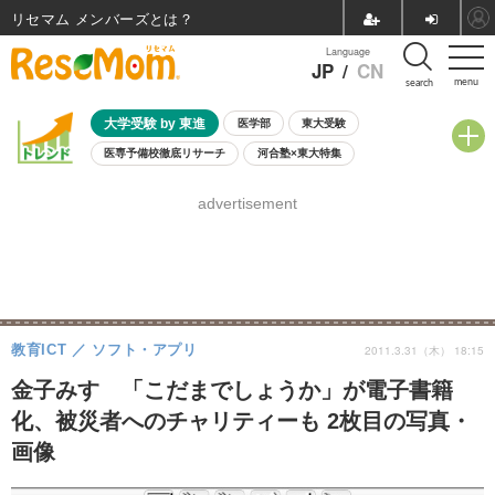
リセマム メンバーズ
Language
JP
/
CN
menu
search
大学受験 by 東進
医学部
東大受験
医専予備校徹底リサーチ
河合塾×東大特集
親子で考える大学選び
高校受験
中学受験
小学校受験
advertisement
共通テスト
夏休み
8月開催学校説明会・相談会
8月開催イベント・WS
全国公立高校 過去問
人気記事
自由研究教材（小学生向け）
自由研究教材（中学生向け）
ランキング
教育ICT
ソフト・アプリ
2011.3.31（木） 18:15
金子みすゞ「こだまでしょうか」が電子書籍
化、被災者へのチャリティーも 2枚目の写真・
画像