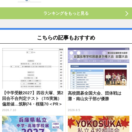
ランキングをもっと見る
こちらの記事もおすすめ
【中学受験2027】四谷大塚、第2
高校囲碁全国大会、団体戦は
回合不合判定テスト（7/5実施）
灘・南山女子部が優勝
偏差値…筑駒74・桜蔭70＜PR＞
2026.7.10
2026.8.5