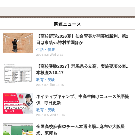
関連ニュース
【高校野球2026夏】仙台育英が開幕戦勝利、第2
日は東筑vs神村学園ほか
生活・健康
2026.8.5 Wed 2:32
【高校受験2027】群馬県公立高、実施要項公表...
本検査2/16-17
教育・受験
2026.8.4 Tue 23:15
ネイティブキャンプ、中高生向けニュース英語提
供...毎日更新
教育・受験
2026.8.5 Wed 18:15
全国高校麻雀32チーム本選出場...麻布や大阪星
光、東海も