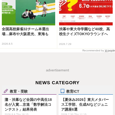
全国高校麻雀32チーム本選出
渋幕や東大寺学園など40校、高
場…麻布や大阪星光、東海も
校生クイズTOKYOラウンドへ
2026.8.5
2026.7.29
Recommended by
advertisement
NEWS CATEGORY
教育・受験
教育ICT
灘・渋幕など全国の中高生18
【夏休み2026】東大メタバー
名が入賞…京進「数学解法コ
ス工学部、生成AIなどジュニ
ンテスト」結果発表
ア講座6選
2026.8.6 Thu 16:15
2026.7.30 Thu 11:15