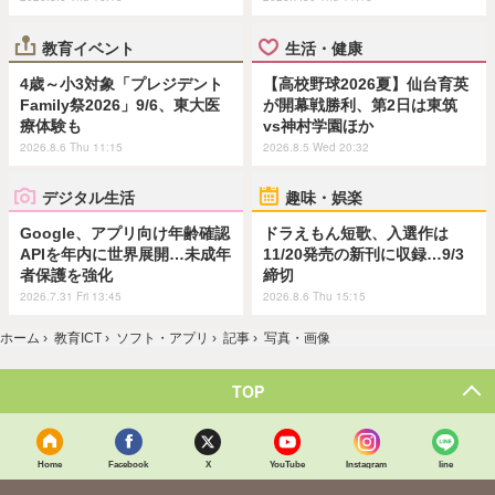
教育イベント
生活・健康
4歳～小3対象「プレジデント
【高校野球2026夏】仙台育英
Family祭2026」9/6、東大医
が開幕戦勝利、第2日は東筑
療体験も
vs神村学園ほか
2026.8.6 Thu 11:15
2026.8.5 Wed 20:32
デジタル生活
趣味・娯楽
Google、アプリ向け年齢確認
ドラえもん短歌、入選作は
APIを年内に世界展開…未成年
11/20発売の新刊に収録…9/3
者保護を強化
締切
2026.7.31 Fri 13:45
2026.8.6 Thu 15:15
ホーム
›
教育ICT
›
ソフト・アプリ
›
記事
›
写真・画像
TOP
Home
Facebook
X
YouTube
Instagram
line