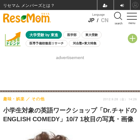
リセマム メンバーズ
Language
JP
/
CN
menu
search
大学受験 by 東進
医学部
東大受験
医専予備校徹底リサーチ
河合塾×東大特集
親子で考える大学選び
高校受験
中学受験
小学校受験
advertisement
共通テスト
夏休み
8月開催学校説明会・相談会
8月開催イベント・WS
全国公立高校 過去問
人気記事
自由研究教材（小学生向け）
自由研究教材（中学生向け）
ランキング
趣味・娯楽
その他
2012.9.28（金） 14:26
小学生対象の英語ワークショップ「Dr.チャドの
ENGLISH COMEDY」10/7 1枚目の写真・画像