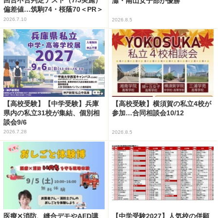
回合不合判定テスト（7/5実施）
灘・南山女子部が優勝
偏差値…筑駒74・桜蔭70＜PR＞
2026.7.10
2026.8.5
【高校受験】【中学受験】兵庫
【高校受験】横須賀の私立4校が
県内の私立31校が集結、個別相
参加…合同相談会10/12
談会9/6
2026.7.28
2026.8.5
医療✕消防、縫合デモやAED講
【中学受験2027】人気校の併願