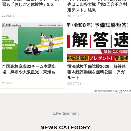
習も「おしごと体験博」9/5
先は…四谷大塚「第2回合不合判
定テスト」結果
2026.8.6
2026.7.16
全国高校麻雀32チーム本選出
司法試験予備試験2026、解答速
場…麻布や大阪星光、東海も
報＆総評動画を無料公開…アガ
ルート
2026.8.5
2026.7.21
Recommended by
advertisement
NEWS CATEGORY