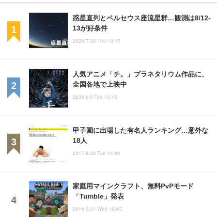
惑星直列とペルセウス座流星群…観測は8/12-
13が好条件
2026.7.30 Thu 10:15
人気アニメ「チ。」プラネタリウム作品に、
全国各地で上映中
2026.6.9 Tue 18:15
甲子園に出場した有名人ランキング…意外な
18人
2017.8.22 Tue 10:36
家庭用マインクラフト、無料PvPモード
「Tumble」発表
2016.8.31 Wed 16:45