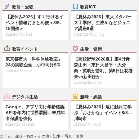
教育・受験
教育ICT
【夏休み2026】すぐ行けるイ
【夏休み2026】東大メタバー
ベント情報おまとめ便＜8/9-
ス工学部、生成AIなどジュニ
15開催＞
ア講座6選
2026.8.7 Fri 19:45
2026.7.30 Thu 11:15
教育イベント
生活・健康
東京都市大「科学体験教室」
【高校野球2026夏】第4日青
24の実験企画…小中向け9/6
森山田・東日大昌平・大分
商・英明が勝利、第5日は花巻
2026.8.7 Fri 18:15
東vs新田ほか
2026.8.9 Sun 9:15
デジタル生活
趣味・娯楽
Google、アプリ向け年齢確認
【夏休み2026】魚に触れて学
APIを年内に世界展開…未成年
ぶ「おさかな」イベント8/8…
者保護を強化
川崎市
2026.7.31 Fri 13:45
2026.8.7 Fri 10:45
ホーム
›
趣味・娯楽
›
その他
›
記事
›
写真・画像