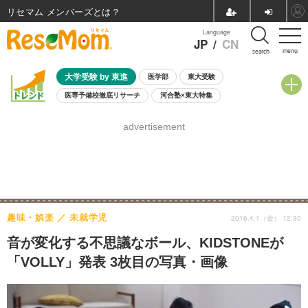
リセマム メンバーズ
Language
JP
/
CN
menu
search
大学受験 by 東進
医学部
東大受験
医専予備校徹底リサーチ
河合塾×東大特集
親子で考える大学選び
高校受験
中学受験
小学校受験
advertisement
共通テスト
夏休み
8月開催学校説明会・相談会
8月開催イベント・WS
全国公立高校 過去問
人気記事
自由研究教材（小学生向け）
自由研究教材（中学生向け）
ランキング
趣味・娯楽
未就学児
2016.4.1（金） 12:30
音が変化する不思議なボール、KIDSTONEが
「VOLLY」発表 3枚目の写真・画像