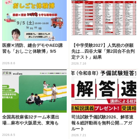
医療✕消防、縫合デモやAED講
【中学受験2027】人気校の併願
習も「おしごと体験博」9/5
先は…四谷大塚「第2回合不合判
定テスト」結果
2026.8.6
2026.7.16
全国高校麻雀32チーム本選出
司法試験予備試験2026、解答速
場…麻布や大阪星光、東海も
報＆総評動画を無料公開…アガ
ルート
2026.8.5
2026.7.21