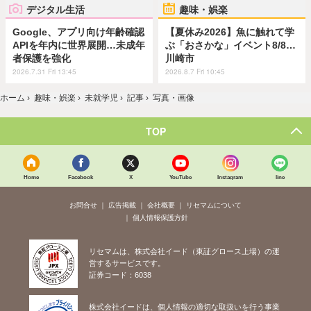
デジタル生活
趣味・娯楽
Google、アプリ向け年齢確認
【夏休み2026】魚に触れて学
APIを年内に世界展開…未成年
ぶ「おさかな」イベント8/8…
者保護を強化
川崎市
2026.7.31 Fri 13:45
2026.8.7 Fri 10:45
ホーム
›
趣味・娯楽
›
未就学児
›
記事
›
写真・画像
TOP
Home
Facebook
X
YouTube
Instagram
line
お問合せ
広告掲載
会社概要
リセマムについて
個人情報保護方針
リセマムは、株式会社イード（東証グロース上場）の運
営するサービスです。
証券コード：6038
株式会社イードは、個人情報の適切な取扱いを行う事業