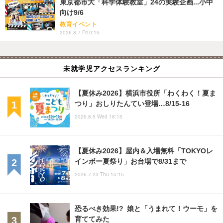
東京都市大「科学体験教室」24の実験企画...小中
向け9/6
教育イベント
2026.8.7 Fri 0:15
未就学児アクセスランキング
【夏休み2026】横浜市役所「わくわく！夏ま
つり」おしりたんてい登場…8/15-16
2026.8.5 Wed 18:15
【夏休み2026】屋内＆入場無料「TOKYOレ
インボー夏祭り」お台場で8/31まで
2026.7.23 Thu 15:15
恐るべき効果!? 娘と「うまれて！ウーモ」を
育ててみた