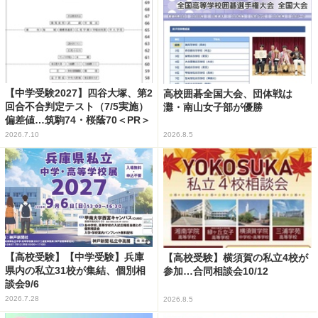
【中学受験2027】四谷大塚、第2
高校囲碁全国大会、団体戦は
回合不合判定テスト（7/5実施）
灘・南山女子部が優勝
偏差値…筑駒74・桜蔭70＜PR＞
2026.7.10
2026.8.5
【高校受験】【中学受験】兵庫
【高校受験】横須賀の私立4校が
県内の私立31校が集結、個別相
参加…合同相談会10/12
談会9/6
2026.7.28
2026.8.5