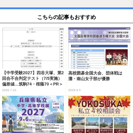
こちらの記事もおすすめ
【中学受験2027】四谷大塚、第2
高校囲碁全国大会、団体戦は
回合不合判定テスト（7/5実施）
灘・南山女子部が優勝
偏差値…筑駒74・桜蔭70＜PR＞
2026.7.10
2026.8.5