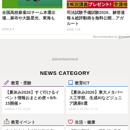
全国高校麻雀32チーム本選出
司法試験予備試験2026、解答速
場…麻布や大阪星光、東海も
報＆総評動画を無料公開…アガ
ルート
2026.8.5
2026.7.21
Recommended by
advertisement
NEWS CATEGORY
教育・受験
教育ICT
【夏休み2026】すぐ行けるイ
【夏休み2026】東大メタバー
ベント情報おまとめ便＜8/9-
ス工学部、生成AIなどジュニ
15開催＞
ア講座6選
2026.8.7 Fri 19:45
2026.7.30 Thu 11:15
教育イベント
生活・健康