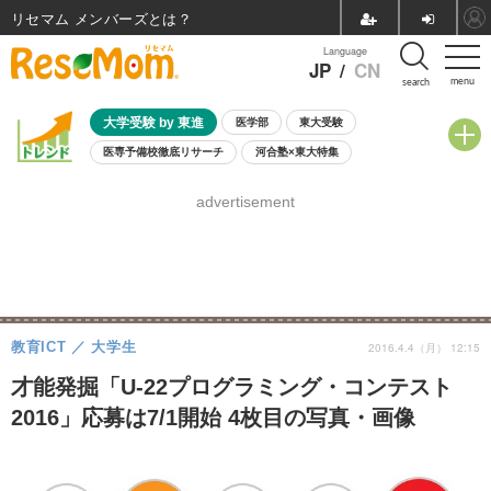
リセマム メンバーズ
Language
JP
/
CN
menu
search
大学受験 by 東進
医学部
東大受験
医専予備校徹底リサーチ
河合塾×東大特集
親子で考える大学選び
高校受験
中学受験
小学校受験
advertisement
共通テスト
夏休み
8月開催学校説明会・相談会
8月開催イベント・WS
全国公立高校 過去問
人気記事
自由研究教材（小学生向け）
自由研究教材（中学生向け）
ランキング
教育ICT
大学生
2016.4.4（月） 12:15
才能発掘「U-22プログラミング・コンテスト
2016」応募は7/1開始 4枚目の写真・画像