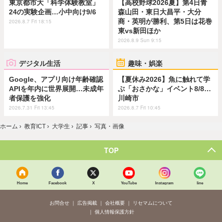
東京都市大「科学体験教室」
【高校野球2026夏】第4日青
24の実験企画…小中向け9/6
森山田・東日大昌平・大分
商・英明が勝利、第5日は花巻
2026.8.7 Fri 18:15
東vs新田ほか
2026.8.9 Sun 9:15
デジタル生活
趣味・娯楽
Google、アプリ向け年齢確認
【夏休み2026】魚に触れて学
APIを年内に世界展開…未成年
ぶ「おさかな」イベント8/8…
者保護を強化
川崎市
2026.7.31 Fri 13:45
2026.8.7 Fri 10:45
ホーム
›
教育ICT
›
大学生
›
記事
›
写真・画像
TOP
Home
Facebook
X
YouTube
Instagram
line
お問合せ
広告掲載
会社概要
リセマムについて
個人情報保護方針