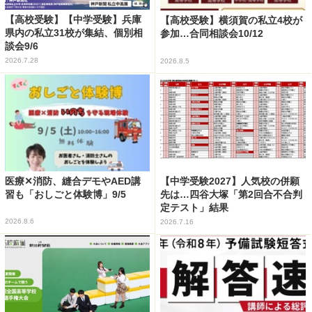
【高校受験】【中学受験】兵庫
【高校受験】横須賀の私立4校が
県内の私立31校が集結、個別相
参加…合同相談会10/12
談会9/6
2026.7.28
2026.8.5
医療✕消防、縫合デモやAED講
【中学受験2027】人気校の併願
習も「おしごと体験博」9/5
先は…四谷大塚「第2回合不合判
定テスト」結果
2026.8.6
2026.7.16