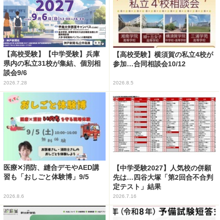
【高校受験】【中学受験】兵庫
【高校受験】横須賀の私立4校が
県内の私立31校が集結、個別相
参加…合同相談会10/12
談会9/6
2026.7.28
2026.8.5
医療✕消防、縫合デモやAED講
【中学受験2027】人気校の併願
習も「おしごと体験博」9/5
先は…四谷大塚「第2回合不合判
定テスト」結果
2026.8.6
2026.7.16