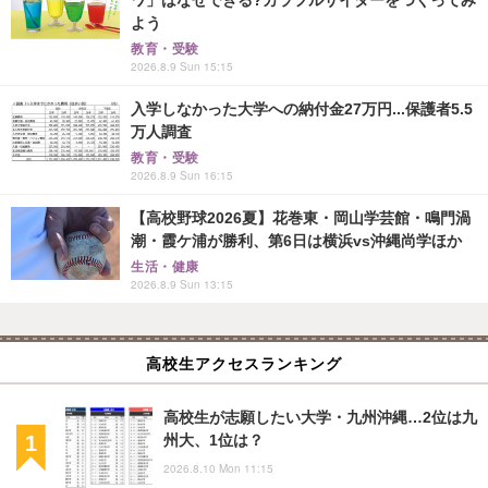
ワ」はなぜできる?カラフルサイダーをつくってみ
よう
教育・受験
2026.8.9 Sun 15:15
入学しなかった大学への納付金27万円...保護者5.5
万人調査
教育・受験
2026.8.9 Sun 16:15
【高校野球2026夏】花巻東・岡山学芸館・鳴門渦
潮・霞ケ浦が勝利、第6日は横浜vs沖縄尚学ほか
生活・健康
2026.8.9 Sun 13:15
高校生アクセスランキング
高校生が志願したい大学・九州沖縄…2位は九
州大、1位は？
2026.8.10 Mon 11:15