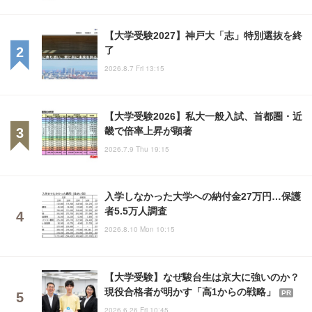
【大学受験2027】神戸大「志」特別選抜を終
了
2026.8.7 Fri 13:15
【大学受験2026】私大一般入試、首都圏・近
畿で倍率上昇が顕著
2026.7.9 Thu 19:15
入学しなかった大学への納付金27万円…保護
者5.5万人調査
2026.8.10 Mon 10:15
【大学受験】なぜ駿台生は京大に強いのか？
現役合格者が明かす「高1からの戦略」
PR
2026.6.26 Fri 10:45