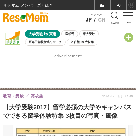
リセマム メンバーズ
Language
JP
/
CN
menu
search
大学受験 by 東進
医学部
東大受験
医専予備校徹底リサーチ
河合塾×東大特集
親子で考える大学選び
高校受験
中学受験
小学校受験
advertisement
共通テスト
夏休み
8月開催学校説明会・相談会
8月開催イベント・WS
全国公立高校 過去問
人気記事
自由研究教材（小学生向け）
自由研究教材（中学生向け）
ランキング
教育・受験
高校生
2016.4.4（月） 12:45
【大学受験2017】留学必須の大学やキャンパス
でできる留学体験特集 3枚目の写真・画像