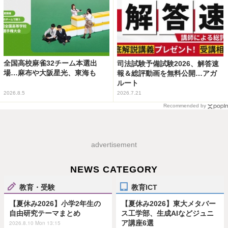
全国高校麻雀32チーム本選出
司法試験予備試験2026、解答速
場…麻布や大阪星光、東海も
報＆総評動画を無料公開…アガ
ルート
2026.8.5
2026.7.21
Recommended by
advertisement
NEWS CATEGORY
教育・受験
教育ICT
【夏休み2026】小学2年生の
【夏休み2026】東大メタバー
自由研究テーマまとめ
ス工学部、生成AIなどジュニ
ア講座6選
2026.8.10 Mon 13:15