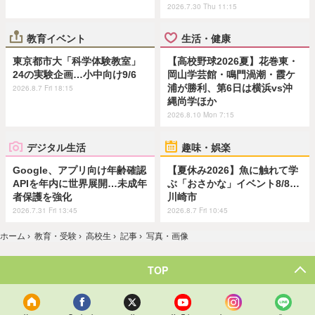
2026.7.30 Thu 11:15
教育イベント
生活・健康
東京都市大「科学体験教室」
【高校野球2026夏】花巻東・
24の実験企画…小中向け9/6
岡山学芸館・鳴門渦潮・霞ケ
浦が勝利、第6日は横浜vs沖
2026.8.7 Fri 18:15
縄尚学ほか
2026.8.10 Mon 7:15
デジタル生活
趣味・娯楽
Google、アプリ向け年齢確認
【夏休み2026】魚に触れて学
APIを年内に世界展開…未成年
ぶ「おさかな」イベント8/8…
者保護を強化
川崎市
2026.7.31 Fri 13:45
2026.8.7 Fri 10:45
ホーム
›
教育・受験
›
高校生
›
記事
›
写真・画像
TOP