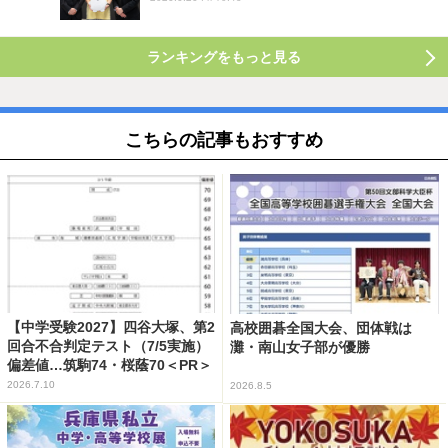
ランキングをもっと見る
こちらの記事もおすすめ
【中学受験2027】四谷大塚、第2
高校囲碁全国大会、団体戦は
回合不合判定テスト（7/5実施）
灘・南山女子部が優勝
偏差値…筑駒74・桜蔭70＜PR＞
2026.7.10
2026.8.5