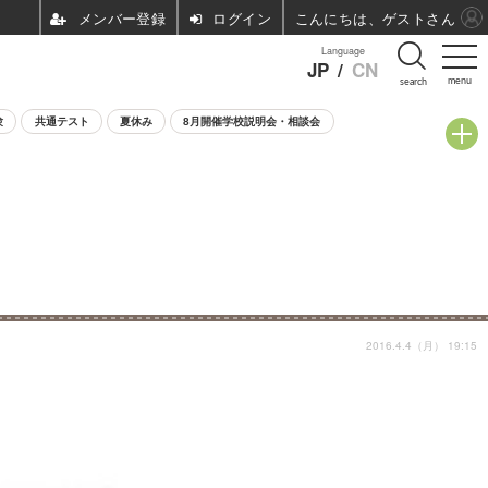
ログイン
こんにちは、ゲストさん
Language
JP
/
CN
menu
search
験
共通テスト
夏休み
8月開催学校説明会・相談会
2016.4.4（月） 19:15