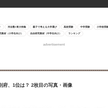
チ
河合塾×東大特集
親子で考える大学選び
高校受験
中学受験
小学校受
究教材（小学生向け）
自由研究教材（中学生向け）
ランキング
advertisement
別府、1位は？ 2枚目の写真・画像