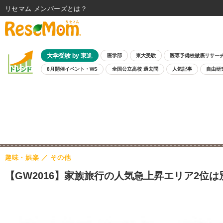
リセマム メンバーズ
大学受験 by 東進
医学部
東大受験
医専予備校徹底リサー
8月開催イベント・WS
全国公立高校 過去問
人気記事
自由研
趣味・娯楽
その他
【GW2016】家族旅行の人気急上昇エリア2位は