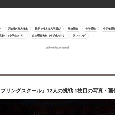
チ
河合塾×東大特集
親子で考える大学選び
高校受験
中学受験
小学校受
究教材（小学生向け）
自由研究教材（中学生向け）
ランキング
advertisement
プリングスクール」12人の挑戦 1枚目の写真・画