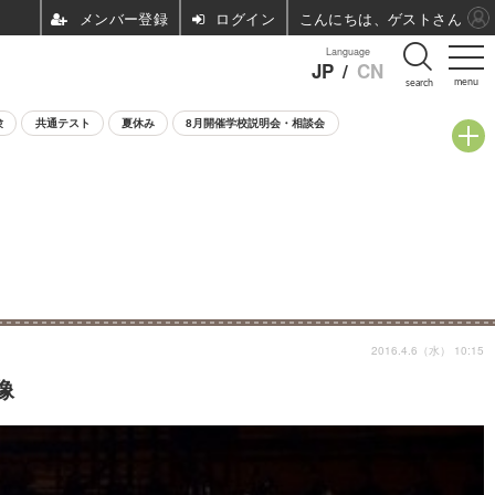
ログイン
こんにちは、ゲストさん
Language
JP
/
CN
menu
search
験
共通テスト
夏休み
8月開催学校説明会・相談会
2016.4.6（水） 10:15
像