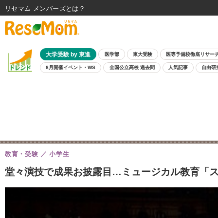
リセマム メンバーズ
大学受験 by 東進
医学部
東大受験
医専予備校徹底リサー
8月開催イベント・WS
全国公立高校 過去問
人気記事
自由研
教育・受験
小学生
堂々演技で成果お披露目…ミュージカル教育「ス