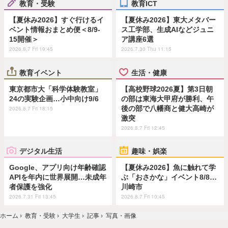
教育・受験
教育ICT
【夏休み2026】すぐ行けるイ
【夏休み2026】東大メタバー
ベント情報おまとめ便＜8/9-
ス工学部、生成AIなどジュニ
15開催＞
ア講座6選
2026.8.7 Fri 19:45
2026.7.30 Thu 11:15
教育イベント
生活・健康
東京都市大「科学体験教室」
【高校野球2026夏】第3日朝
24の実験企画…小中向け9/6
の部は東海大甲府が勝利、午
後の部で八幡商と健大高崎が
2026.8.7 Fri 18:15
激突
2026.8.7 Fri 12:45
デジタル生活
趣味・娯楽
Google、アプリ向け年齢確認
【夏休み2026】魚に触れて学
APIを年内に世界展開…未成年
ぶ「おさかな」イベント8/8…
者保護を強化
川崎市
2026.7.31 Fri 13:45
2026.8.7 Fri 10:45
ホーム
›
教育・受験
›
大学生
›
記事
›
写真・画像