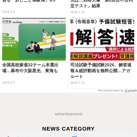
先は…四谷大塚「第2回合不合判
定テスト」結果
2026.8.6
2026.7.16
全国高校麻雀32チーム本選出
司法試験予備試験2026、解答速
場…麻布や大阪星光、東海も
報＆総評動画を無料公開…アガ
ルート
2026.8.5
2026.7.21
Recommended by
advertisement
NEWS CATEGORY