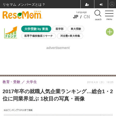
リセマム メンバーズ
Language
JP
/
CN
menu
search
大学受験 by 東進
医学部
東大受験
医専予備校徹底リサーチ
河合塾×東大特集
親子で考える大学選び
高校受験
中学受験
小学校受験
advertisement
共通テスト
夏休み
8月開催学校説明会・相談会
8月開催イベント・WS
全国公立高校 過去問
人気記事
自由研究教材（小学生向け）
自由研究教材（中学生向け）
ランキング
教育・受験
大学生
2016.4.6（水） 18:25
2017年卒の就職人気企業ランキング…総合1・2
位に同業界並ぶ 1枚目の写真・画像