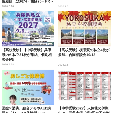
偏差値…筑駒74・桜蔭70＜PR＞
2026.7.10
2026.8.5
【高校受験】【中学受験】兵庫
【高校受験】横須賀の私立4校が
県内の私立31校が集結、個別相
参加…合同相談会10/12
談会9/6
2026.7.28
2026.8.5
医療✕消防、縫合デモやAED講
【中学受験2027】人気校の併願
習も「おしごと体験博」9/5