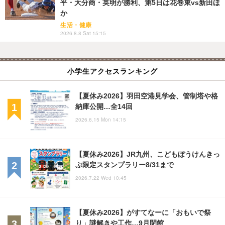
平・大分商・英明が勝利、第5日は花巻東vs新田ほ
か
生活・健康
2026.8.8 Sat 15:15
小学生アクセスランキング
【夏休み2026】羽田空港見学会、管制塔や格
納庫公開…全14回
2026.6.15 Mon 14:15
【夏休み2026】JR九州、こどもぼうけんきっ
ぷ限定スタンプラリー8/31まで
2026.7.22 Wed 10:45
【夏休み2026】がすてなーに「おもいで祭
り」謎解きや工作…9月閉館