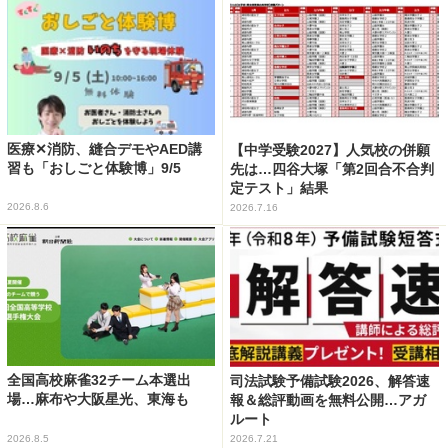
医療✕消防、縫合デモやAED講
【中学受験2027】人気校の併願
習も「おしごと体験博」9/5
先は…四谷大塚「第2回合不合判
定テスト」結果
2026.8.6
2026.7.16
全国高校麻雀32チーム本選出
司法試験予備試験2026、解答速
場…麻布や大阪星光、東海も
報＆総評動画を無料公開…アガ
ルート
2026.8.5
2026.7.21