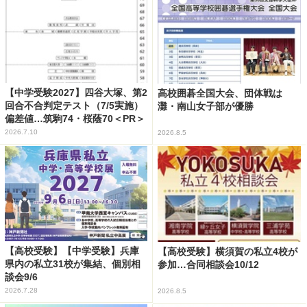
【中学受験2027】四谷大塚、第2
高校囲碁全国大会、団体戦は
回合不合判定テスト（7/5実施）
灘・南山女子部が優勝
偏差値…筑駒74・桜蔭70＜PR＞
2026.7.10
2026.8.5
【高校受験】【中学受験】兵庫
【高校受験】横須賀の私立4校が
県内の私立31校が集結、個別相
参加…合同相談会10/12
談会9/6
2026.7.28
2026.8.5