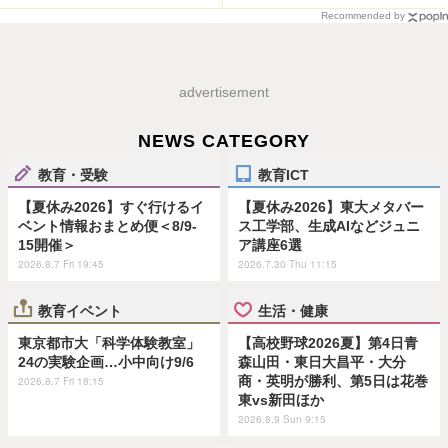
Recommended by
advertisement
NEWS CATEGORY
教育・受験
教育ICT
【夏休み2026】すぐ行けるイ
【夏休み2026】東大メタバー
ベント情報おまとめ便＜8/9-
ス工学部、生成AIなどジュニ
15開催＞
ア講座6選
2026.8.7 Fri 19:45
2026.7.30 Thu 11:15
教育イベント
生活・健康
東京都市大「科学体験教室」
【高校野球2026夏】第4日青
24の実験企画…小中向け9/6
森山田・東日大昌平・大分
商・英明が勝利、第5日は花巻
2026.8.7 Fri 18:15
東vs新田ほか
2026.8.9 Sun 9:15