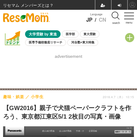
リセマム メンバーズ
Language
JP
/
CN
menu
search
大学受験 by 東進
医学部
東大受験
医専予備校徹底リサーチ
河合塾×東大特集
親子で考える大学選び
高校受験
中学受験
小学校受験
advertisement
共通テスト
夏休み
8月開催学校説明会・相談会
8月開催イベント・WS
全国公立高校 過去問
人気記事
自由研究教材（小学生向け）
自由研究教材（中学生向け）
ランキング
趣味・娯楽
小学生
2016.4.7（木） 10:15
【GW2016】親子で犬猫ペーパークラフトを作
ろう、東京都江東区5/1 2枚目の写真・画像