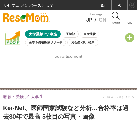
リセマム メンバーズ
Language
JP
/
CN
menu
search
大学受験 by 東進
医学部
東大受験
医専予備校徹底リサーチ
河合塾×東大特集
親子で考える大学選び
高校受験
中学受験
小学校受験
advertisement
共通テスト
夏休み
8月開催学校説明会・相談会
8月開催イベント・WS
全国公立高校 過去問
人気記事
自由研究教材（小学生向け）
自由研究教材（中学生向け）
ランキング
教育・受験
大学生
2016.4.8（金） 17:15
Kei-Net、医師国家試験など分析…合格率は過
去30年で最高 5枚目の写真・画像