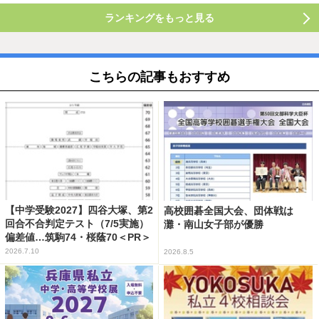
ランキングをもっと見る
こちらの記事もおすすめ
【中学受験2027】四谷大塚、第2
高校囲碁全国大会、団体戦は
回合不合判定テスト（7/5実施）
灘・南山女子部が優勝
偏差値…筑駒74・桜蔭70＜PR＞
2026.7.10
2026.8.5