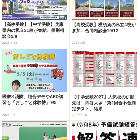
【高校受験】【中学受験】兵庫
【高校受験】横須賀の私立4校が
県内の私立31校が集結、個別相
参加…合同相談会10/12
談会9/6
2026.7.28
2026.8.5
医療✕消防、縫合デモやAED講
【中学受験2027】人気校の併願
習も「おしごと体験博」9/5
先は…四谷大塚「第2回合不合判
定テスト」結果
2026.8.6
2026.7.16