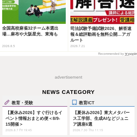
全国高校麻雀32チーム本選出
司法試験予備試験2026、解答速
場…麻布や大阪星光、東海も
報＆総評動画を無料公開…アガ
ルート
2026.8.5
2026.7.21
Recommended by
advertisement
NEWS CATEGORY
教育・受験
教育ICT
【夏休み2026】すぐ行けるイ
【夏休み2026】東大メタバー
ベント情報おまとめ便＜8/9-
ス工学部、生成AIなどジュニ
15開催＞
ア講座6選
2026.8.7 Fri 19:45
2026.7.30 Thu 11:15