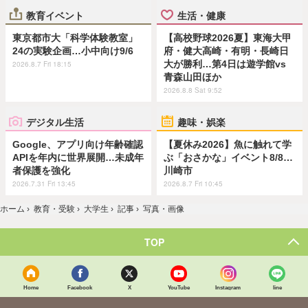
教育イベント
生活・健康
東京都市大「科学体験教室」
【高校野球2026夏】東海大甲
24の実験企画…小中向け9/6
府・健大高崎・有明・長崎日
大が勝利…第4日は遊学館vs
2026.8.7 Fri 18:15
青森山田ほか
2026.8.8 Sat 9:52
デジタル生活
趣味・娯楽
Google、アプリ向け年齢確認
【夏休み2026】魚に触れて学
APIを年内に世界展開…未成年
ぶ「おさかな」イベント8/8…
者保護を強化
川崎市
2026.7.31 Fri 13:45
2026.8.7 Fri 10:45
ホーム
›
教育・受験
›
大学生
›
記事
›
写真・画像
TOP
Home
Facebook
X
YouTube
Instagram
line