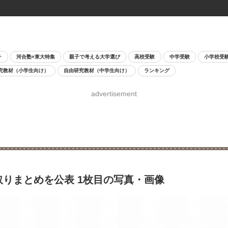
チ
河合塾×東大特集
親子で考える大学選び
高校受験
中学受験
小学校受
究教材（小学生向け）
自由研究教材（中学生向け）
ランキング
advertisement
取りまとめを公表 1枚目の写真・画像