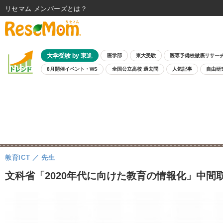
リセマム メンバーズ
大学受験 by 東進
医学部
東大受験
医専予備校徹底リサー
8月開催イベント・WS
全国公立高校 過去問
人気記事
自由研
教育ICT
先生
文科省「2020年代に向けた教育の情報化」中間