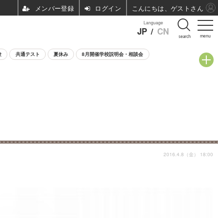
ログイン
こんにちは、ゲストさん
Language
JP
/
CN
menu
search
験
共通テスト
夏休み
8月開催学校説明会・相談会
2016.4.8（金） 18:00