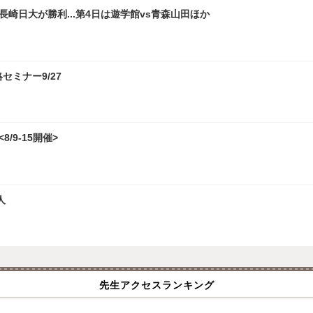
崎日大が勝利...第4日は遊学館vs青森山田ほか
攻略セミナー9/27
/9-15開催>
人
先生アクセスランキング