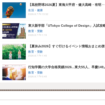
【高校野球2026夏】東海大甲府・健大高崎・有明・長
生活・健康
2026.8.7 Fri 15:52
東大新学部「UTokyo College of Design」入試
教育・受験
2026.8.7 Fri 1:15
【夏休み2026】すぐ行けるイベント情報おまとめ便<8
教育・受験
2026.8.7 Fri 1:45
行知学園の大学合格実績2026...東大55人、早慶149
教育・受験
2026.8.7 Fri 0:45