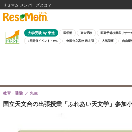
リセマム メンバーズ
大学受験 by 東進
医学部
東大受験
医専予備校徹底リサー
8月開催イベント・WS
全国公立高校 過去問
人気記事
自由研
教育・受験
先生
国立天文台の出張授業「ふれあい天文学」参加小