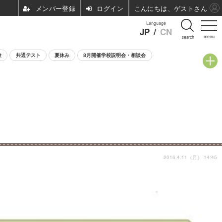
ログイン
こんにちは、ゲストさん
Language
JP
/
CN
menu
search
験
共通テスト
夏休み
8月開催学校説明会・相談会
2016.4.11（月） 14:45