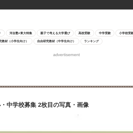
チ
河合塾×東大特集
親子で考える大学選び
高校受験
中学受験
小学校受
究教材（小学生向け）
自由研究教材（中学生向け）
ランキング
advertisement
・中学校募集 2枚目の写真・画像