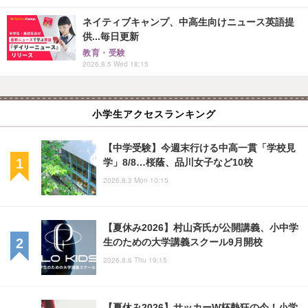
ネイティブキャンプ、中高生向けニュース英語提
供...毎日更新
教育・受験
2026.8.5 Wed 18:15
小学生アクセスランキング
【中学受験】今週末行ける中高一貫「学校見
学」8/8…桜蔭、品川女子など10校
2026.8.3 Mon 10:15
【夏休み2026】村山斉氏が公開講義、小中学
生のための大学講義スクール9月開校
2026.8.6 Thu 19:15
【夏休み2026】サッカーW杯熱狂の今！小学