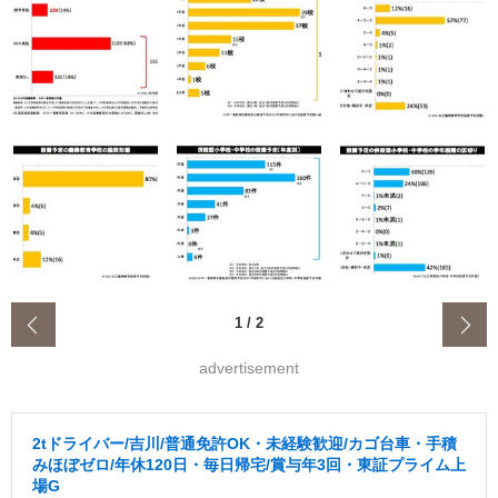
‹
1
/
2
advertisement
2tドライバー/吉川/普通免許OK・未経験歓迎/カゴ台車・手積
みほぼゼロ/年休120日・毎日帰宅/賞与年3回・東証プライム上
場G