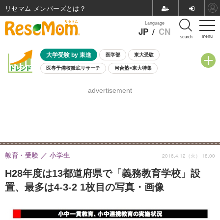
リセマム メンバーズ
Language
JP
/
CN
menu
search
大学受験 by 東進
医学部
東大受験
医専予備校徹底リサーチ
河合塾×東大特集
親子で考える大学選び
高校受験
中学受験
小学校受験
advertisement
共通テスト
夏休み
8月開催学校説明会・相談会
8月開催イベント・WS
全国公立高校 過去問
人気記事
自由研究教材（小学生向け）
自由研究教材（中学生向け）
ランキング
教育・受験
小学生
2016.4.12（火） 18:00
H28年度は13都道府県で「義務教育学校」設
置、最多は4-3-2 1枚目の写真・画像