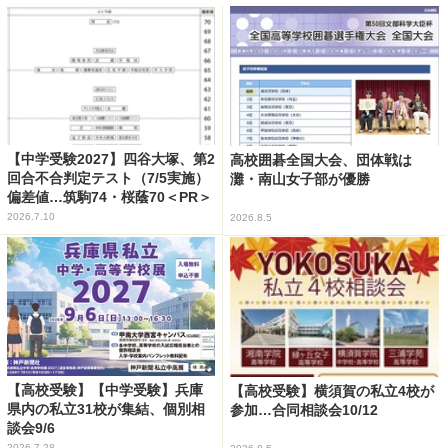
【中学受験2027】四谷大塚、第2
高校囲碁全国大会、団体戦は
回合不合判定テスト（7/5実施）
灘・南山女子部が優勝
偏差値…筑駒74・桜蔭70＜PR＞
2026.7.10
2026.8.5
【高校受験】【中学受験】兵庫
【高校受験】横須賀の私立4校が
県内の私立31校が集結、個別相
参加…合同相談会10/12
談会9/6
2026.7.28