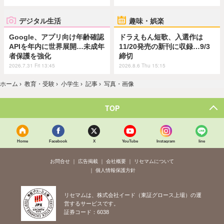
デジタル生活
趣味・娯楽
Google、アプリ向け年齢確認
ドラえもん短歌、入選作は
APIを年内に世界展開…未成年
11/20発売の新刊に収録…9/3
者保護を強化
締切
2026.7.31 Fri 13:45
2026.8.6 Thu 15:15
ホーム
›
教育・受験
›
小学生
›
記事
›
写真・画像
TOP
Home
Facebook
X
YouTube
Instagram
line
お問合せ
広告掲載
会社概要
リセマムについて
個人情報保護方針
リセマムは、株式会社イード（東証グロース上場）の運
営するサービスです。
証券コード：6038