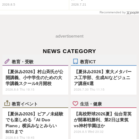
2026.8.5
2026.7.21
Recommended by
advertisement
NEWS CATEGORY
教育・受験
教育ICT
【夏休み2026】村山斉氏が公
【夏休み2026】東大メタバー
開講義、小中学生のための大
ス工学部、生成AIなどジュニ
学講義スクール9月開校
ア講座6選
2026.8.6 Thu 19:15
2026.7.30 Thu 11:15
教育イベント
生活・健康
【夏休み2026】ピアノ未経験
【高校野球2026夏】仙台育英
でも楽しめる「AI Duo
が開幕戦勝利、第2日は東筑
Piano」横浜みなとみらい
vs神村学園ほか
8/31まで
2026.8.5 Wed 20:32
2026.8.6 Thu 19:45