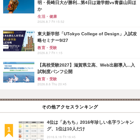
明・長崎日大が勝利...第4日は遊学館vs青森山田ほ
か
生活・健康
2026.8.7 Fri 15:52
東大新学部「UTokyo College of Design」入試攻
略セミナー9/27
教育・受験
2026.8.7 Fri 1:15
【高校受験2027】滋賀県立高、Web出願導入...入
試制度パンフ公開
教育・受験
2026.8.6 Thu 20:45
その他アクセスランキング
4位は「あちち」2016年珍しい名字ランキン
グ、1位は10人だけ
2016.9.16 Fri 16:45