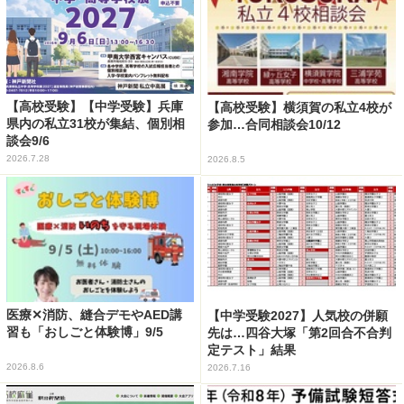
【高校受験】【中学受験】兵庫
【高校受験】横須賀の私立4校が
県内の私立31校が集結、個別相
参加…合同相談会10/12
談会9/6
2026.7.28
2026.8.5
医療✕消防、縫合デモやAED講
【中学受験2027】人気校の併願
習も「おしごと体験博」9/5
先は…四谷大塚「第2回合不合判
定テスト」結果
2026.8.6
2026.7.16