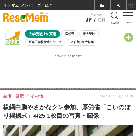
リセマム メンバーズ
Language
JP
/
CN
menu
search
大学受験 by 東進
医学部
東大受験
医専予備校徹底リサーチ
河合塾×東大特集
親子で考える大学選び
高校受験
中学受験
小学校受験
advertisement
共通テスト
夏休み
8月開催学校説明会・相談会
8月開催イベント・WS
全国公立高校 過去問
人気記事
自由研究教材（小学生向け）
自由研究教材（中学生向け）
ランキング
生活・健康
その他
2016.4.13（水） 13:15
横綱白鵬やさかなクン参加、厚労省「こいのぼ
り掲揚式」4/25 1枚目の写真・画像