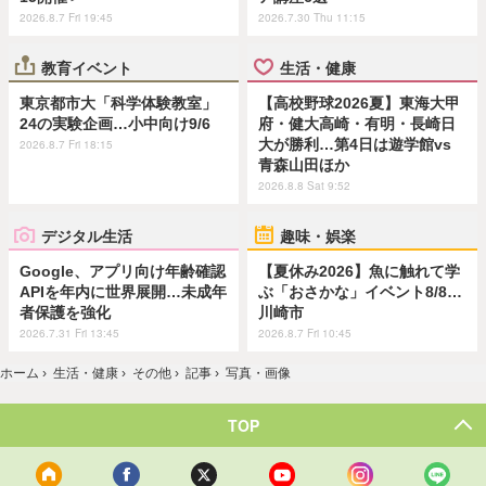
2026.8.7 Fri 19:45
2026.7.30 Thu 11:15
教育イベント
生活・健康
東京都市大「科学体験教室」
【高校野球2026夏】東海大甲
24の実験企画…小中向け9/6
府・健大高崎・有明・長崎日
大が勝利…第4日は遊学館vs
2026.8.7 Fri 18:15
青森山田ほか
2026.8.8 Sat 9:52
デジタル生活
趣味・娯楽
Google、アプリ向け年齢確認
【夏休み2026】魚に触れて学
APIを年内に世界展開…未成年
ぶ「おさかな」イベント8/8…
者保護を強化
川崎市
2026.7.31 Fri 13:45
2026.8.7 Fri 10:45
ホーム
›
生活・健康
›
その他
›
記事
›
写真・画像
TOP