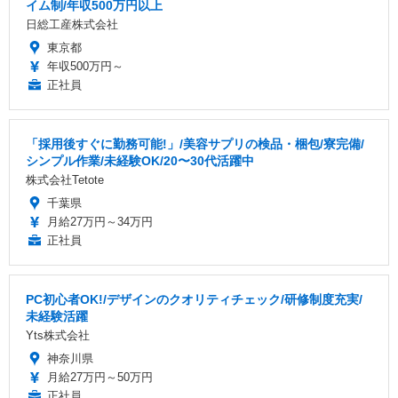
イム制/年収500万円以上
日総工産株式会社
東京都
年収500万円～
正社員
「採用後すぐに勤務可能!」/美容サプリの検品・梱包/寮完備/
シンプル作業/未経験OK/20〜30代活躍中
株式会社Tetote
千葉県
月給27万円～34万円
正社員
PC初心者OK!/デザインのクオリティチェック/研修制度充実/
未経験活躍
Yts株式会社
神奈川県
月給27万円～50万円
正社員