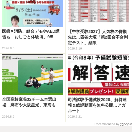
医療✕消防、縫合デモやAED講
【中学受験2027】人気校の併願
習も「おしごと体験博」9/5
先は…四谷大塚「第2回合不合判
定テスト」結果
2026.8.6
2026.7.16
全国高校麻雀32チーム本選出
司法試験予備試験2026、解答速
場…麻布や大阪星光、東海も
報＆総評動画を無料公開…アガ
ルート
2026.8.5
2026.7.21
Recommended by