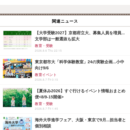
関連ニュース
【大学受験2027】京都府立大、募集人員を増員...
文学部は一般選抜も拡大
教育・受験
2026.8.6 Thu 22:15
東京都市大「科学体験教室」24の実験企画...小中
向け9/6
教育イベント
2026.8.7 Fri 0:15
【夏休み2026】すぐ行けるイベント情報おまとめ
便<8/9-15開催>
教育・受験
2026.8.7 Fri 1:45
海外大学進学フェア、大阪・東京で9月...担当者と
個別相談