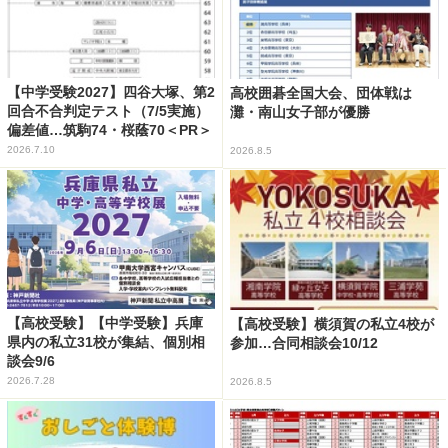
【中学受験2027】四谷大塚、第2
高校囲碁全国大会、団体戦は
回合不合判定テスト（7/5実施）
灘・南山女子部が優勝
偏差値…筑駒74・桜蔭70＜PR＞
2026.7.10
2026.8.5
【高校受験】【中学受験】兵庫
【高校受験】横須賀の私立4校が
県内の私立31校が集結、個別相
参加…合同相談会10/12
談会9/6
2026.7.28
2026.8.5