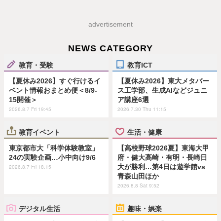
advertisement
NEWS CATEGORY
教育・受験
教育ICT
【夏休み2026】すぐ行けるイ
【夏休み2026】東大メタバー
ベント情報おまとめ便＜8/9-
ス工学部、生成AIなどジュニ
15開催＞
ア講座6選
2026.8.7 Fri 19:45
2026.7.30 Thu 11:15
教育イベント
生活・健康
東京都市大「科学体験教室」
【高校野球2026夏】東海大甲
24の実験企画…小中向け9/6
府・健大高崎・有明・長崎日
大が勝利…第4日は遊学館vs
2026.8.7 Fri 18:15
青森山田ほか
2026.8.8 Sat 9:52
デジタル生活
趣味・娯楽