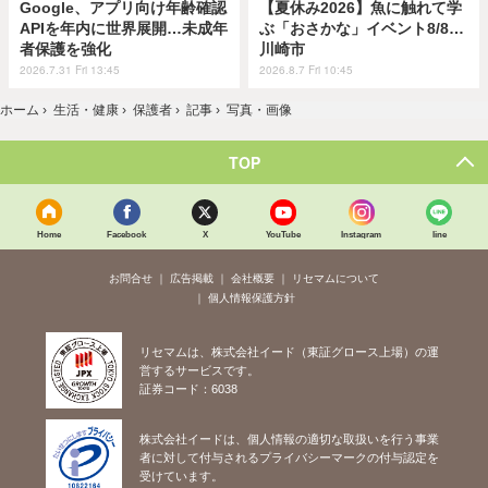
Google、アプリ向け年齢確認
【夏休み2026】魚に触れて学
APIを年内に世界展開…未成年
ぶ「おさかな」イベント8/8…
者保護を強化
川崎市
2026.7.31 Fri 13:45
2026.8.7 Fri 10:45
ホーム
›
生活・健康
›
保護者
›
記事
›
写真・画像
TOP
Home
Facebook
X
YouTube
Instagram
line
お問合せ
広告掲載
会社概要
リセマムについて
個人情報保護方針
リセマムは、株式会社イード（東証グロース上場）の運
営するサービスです。
証券コード：6038
株式会社イードは、個人情報の適切な取扱いを行う事業
者に対して付与されるプライバシーマークの付与認定を
受けています。