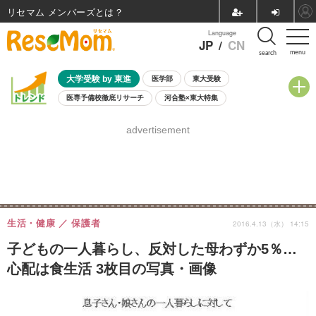
リセマム メンバーズ
Language
JP
/
CN
menu
search
大学受験 by 東進
医学部
東大受験
医専予備校徹底リサーチ
河合塾×東大特集
親子で考える大学選び
高校受験
中学受験
小学校受験
advertisement
共通テスト
夏休み
8月開催学校説明会・相談会
8月開催イベント・WS
全国公立高校 過去問
人気記事
自由研究教材（小学生向け）
自由研究教材（中学生向け）
ランキング
生活・健康
保護者
2016.4.13（水） 14:15
子どもの一人暮らし、反対した母わずか5％…
心配は食生活 3枚目の写真・画像