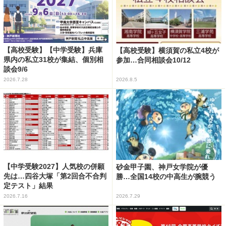
【高校受験】【中学受験】兵庫
【高校受験】横須賀の私立4校が
県内の私立31校が集結、個別相
参加…合同相談会10/12
談会9/6
2026.7.28
2026.8.5
【中学受験2027】人気校の併願
砂金甲子園、神戸女学院が優
先は…四谷大塚「第2回合不合判
勝…全国14校の中高生が腕競う
定テスト」結果
2026.7.16
2026.7.29