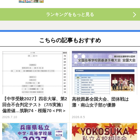
ランキングをもっと見る
こちらの記事もおすすめ
【中学受験2027】四谷大塚、第2
高校囲碁全国大会、団体戦は
回合不合判定テスト（7/5実施）
灘・南山女子部が優勝
偏差値…筑駒74・桜蔭70＜PR＞
2026.7.10
2026.8.5