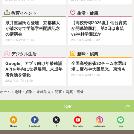
教育イベント
生活・健康
糸井重里氏ら登壇、京都橘大
【高校野球2026夏】仙台育英
が清水寺で学部学科開設記念
が開幕戦勝利、第2日は東筑
の講演会
vs神村学園ほか
2026.8.5 Wed 14:15
2026.8.5 Wed 20:32
デジタル生活
趣味・娯楽
Google、アプリ向け年齢確認
全国高校麻雀32チーム本選出
APIを年内に世界展開…未成年
場…麻布や大阪星光、東海も
者保護を強化
2026.8.5 Wed 19:45
2026.7.31 Fri 13:45
ホーム
›
趣味・娯楽
›
未就学児
›
記事
›
写真・画像
TOP
Home
Facebook
X
YouTube
Instagram
line