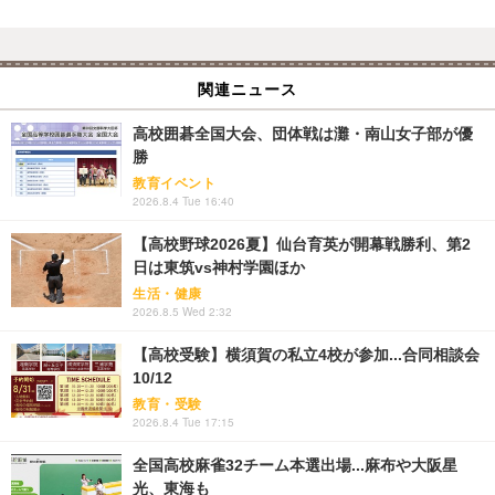
関連ニュース
高校囲碁全国大会、団体戦は灘・南山女子部が優
勝
教育イベント
2026.8.4 Tue 16:40
【高校野球2026夏】仙台育英が開幕戦勝利、第2
日は東筑vs神村学園ほか
生活・健康
2026.8.5 Wed 2:32
【高校受験】横須賀の私立4校が参加...合同相談会
10/12
教育・受験
2026.8.4 Tue 17:15
全国高校麻雀32チーム本選出場...麻布や大阪星
光、東海も