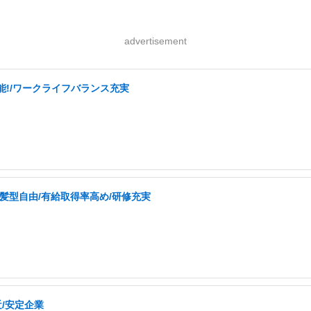
advertisement
可能!/ワークライフバランス充実
髪型自由/有給取得率高め/研修充実
/安定企業