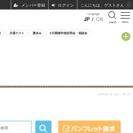
ログイン
こんにちは、ゲストさん
Language
JP
/
CN
menu
search
験
共通テスト
夏休み
8月開催学校説明会・相談会
2016.4.13（水） 16:15