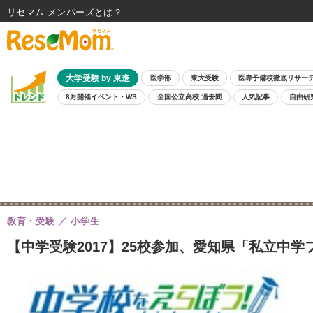
リセマム メンバーズ
大学受験 by 東進
医学部
東大受験
医専予備校徹底リサー
8月開催イベント・WS
全国公立高校 過去問
人気記事
自由研
教育・受験
小学生
【中学受験2017】25校参加、愛知県「私立中学フ