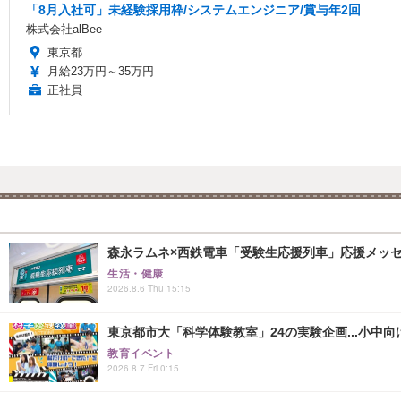
「8月入社可」未経験採用枠/システムエンジニア/賞与年2回
株式会社alBee
東京都
月給23万円～35万円
正社員
森永ラムネ×西鉄電車「受験生応援列車」応援メッセー
生活・健康
2026.8.6 Thu 15:15
東京都市大「科学体験教室」24の実験企画...小中向け
教育イベント
2026.8.7 Fri 0:15