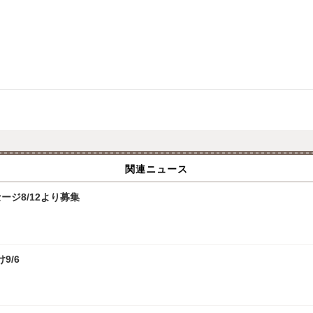
関連ニュース
ジ8/12より募集
9/6