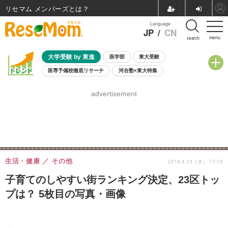
リセマム メンバーズ
Language
JP
/
CN
menu
search
大学受験 by 東進
医学部
東大受験
医専予備校徹底リサーチ
河合塾×東大特集
親子で考える大学選び
高校受験
中学受験
小学校受験
advertisement
共通テスト
夏休み
8月開催学校説明会・相談会
8月開催イベント・WS
全国公立高校 過去問
人気記事
自由研究教材（小学生向け）
自由研究教材（中学生向け）
ランキング
生活・健康
その他
2016.4.13（水） 17:15
子育てのしやすい街ランキング決定、23区トッ
プは？ 5枚目の写真・画像