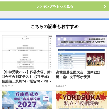
ランキングをもっと見る
こちらの記事もおすすめ
【中学受験2027】四谷大塚、第2
高校囲碁全国大会、団体戦は
回合不合判定テスト（7/5実施）
灘・南山女子部が優勝
偏差値…筑駒74・桜蔭70＜PR＞
2026.7.10
2026.8.5