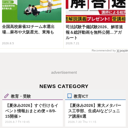
全国高校麻雀32チーム本選出
司法試験予備試験2026、解答速
場…麻布や大阪星光、東海も
報＆総評動画を無料公開…アガ
ルート
2026.8.5
2026.7.21
Recommended by
advertisement
NEWS CATEGORY
教育・受験
教育ICT
【夏休み2026】すぐ行けるイ
【夏休み2026】東大メタバー
ベント情報おまとめ便＜8/9-
ス工学部、生成AIなどジュニ
15開催＞
ア講座6選
2026.8.7 Fri 19:45
2026.7.30 Thu 11:15