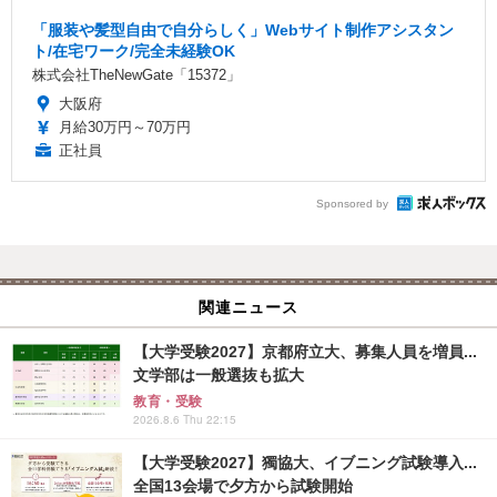
「服装や髪型自由で自分らしく」Webサイト制作アシスタン
ト/在宅ワーク/完全未経験OK
株式会社TheNewGate「15372」
大阪府
月給30万円～70万円
正社員
Sponsored by
関連ニュース
【大学受験2027】京都府立大、募集人員を増員...
文学部は一般選抜も拡大
教育・受験
2026.8.6 Thu 22:15
【大学受験2027】獨協大、イブニング試験導入...
全国13会場で夕方から試験開始