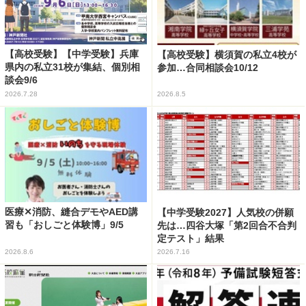
【高校受験】【中学受験】兵庫
【高校受験】横須賀の私立4校が
県内の私立31校が集結、個別相
参加…合同相談会10/12
談会9/6
2026.7.28
2026.8.5
医療✕消防、縫合デモやAED講
【中学受験2027】人気校の併願
習も「おしごと体験博」9/5
先は…四谷大塚「第2回合不合判
定テスト」結果
2026.8.6
2026.7.16