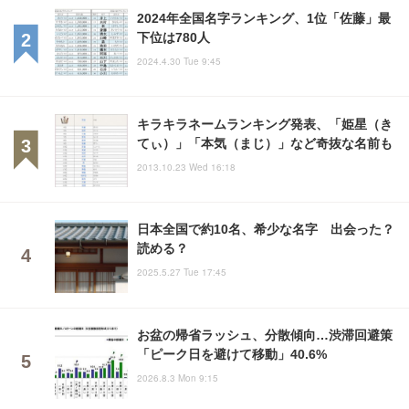
2024年全国名字ランキング、1位「佐藤」最
下位は780人
2024.4.30 Tue 9:45
キラキラネームランキング発表、「姫星（き
てぃ）」「本気（まじ）」など奇抜な名前も
2013.10.23 Wed 16:18
日本全国で約10名、希少な名字 出会った？
読める？
2025.5.27 Tue 17:45
お盆の帰省ラッシュ、分散傾向…渋滞回避策
「ピーク日を避けて移動」40.6%
2026.8.3 Mon 9:15