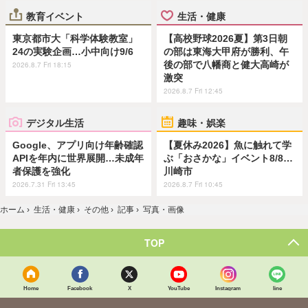
教育イベント
生活・健康
東京都市大「科学体験教室」
【高校野球2026夏】第3日朝
24の実験企画…小中向け9/6
の部は東海大甲府が勝利、午
後の部で八幡商と健大高崎が
2026.8.7 Fri 18:15
激突
2026.8.7 Fri 12:45
デジタル生活
趣味・娯楽
Google、アプリ向け年齢確認
【夏休み2026】魚に触れて学
APIを年内に世界展開…未成年
ぶ「おさかな」イベント8/8…
者保護を強化
川崎市
2026.7.31 Fri 13:45
2026.8.7 Fri 10:45
ホーム
›
生活・健康
›
その他
›
記事
›
写真・画像
TOP
Home
Facebook
X
YouTube
Instagram
line