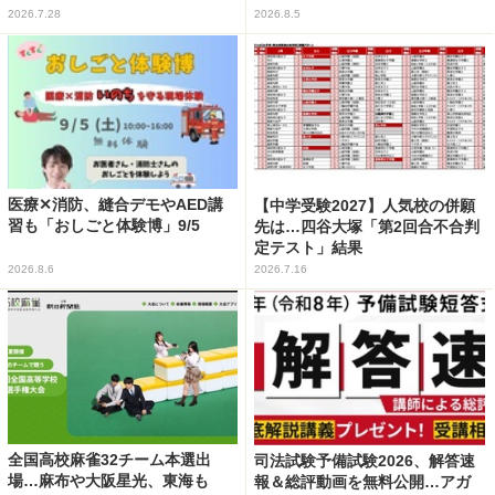
2026.7.28
2026.8.5
医療✕消防、縫合デモやAED講
【中学受験2027】人気校の併願
習も「おしごと体験博」9/5
先は…四谷大塚「第2回合不合判
定テスト」結果
2026.8.6
2026.7.16
全国高校麻雀32チーム本選出
司法試験予備試験2026、解答速
場…麻布や大阪星光、東海も
報＆総評動画を無料公開…アガ