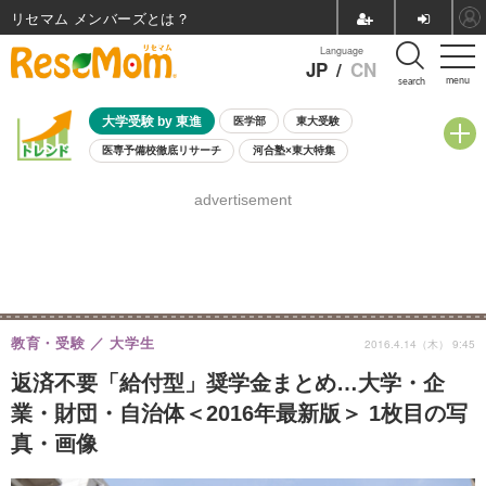
リセマム メンバーズ
Language
JP
/
CN
menu
search
大学受験 by 東進
医学部
東大受験
医専予備校徹底リサーチ
河合塾×東大特集
親子で考える大学選び
高校受験
中学受験
小学校受験
advertisement
共通テスト
夏休み
8月開催学校説明会・相談会
8月開催イベント・WS
全国公立高校 過去問
人気記事
自由研究教材（小学生向け）
自由研究教材（中学生向け）
ランキング
教育・受験
大学生
2016.4.14（木） 9:45
返済不要「給付型」奨学金まとめ…大学・企
業・財団・自治体＜2016年最新版＞ 1枚目の写
真・画像