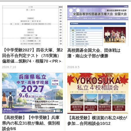
【中学受験2027】四谷大塚、第2
高校囲碁全国大会、団体戦は
回合不合判定テスト（7/5実施）
灘・南山女子部が優勝
偏差値…筑駒74・桜蔭70＜PR＞
2026.7.10
2026.8.5
【高校受験】【中学受験】兵庫
【高校受験】横須賀の私立4校が
県内の私立31校が集結、個別相
参加…合同相談会10/12
談会9/6