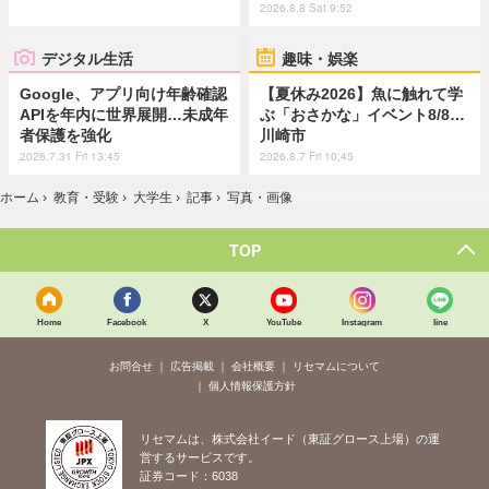
2026.8.8 Sat 9:52
デジタル生活
趣味・娯楽
Google、アプリ向け年齢確認
【夏休み2026】魚に触れて学
APIを年内に世界展開…未成年
ぶ「おさかな」イベント8/8…
者保護を強化
川崎市
2026.7.31 Fri 13:45
2026.8.7 Fri 10:45
ホーム
›
教育・受験
›
大学生
›
記事
›
写真・画像
TOP
Home
Facebook
X
YouTube
Instagram
line
お問合せ
広告掲載
会社概要
リセマムについて
個人情報保護方針
リセマムは、株式会社イード（東証グロース上場）の運
営するサービスです。
証券コード：6038