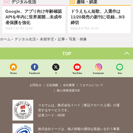
デジタル生活
趣味・娯楽
Google、アプリ向け年齢確認
ドラえもん短歌、入選作は
APIを年内に世界展開…未成年
11/20発売の新刊に収録…9/3
者保護を強化
締切
2026.7.31 Fri 13:45
2026.8.6 Thu 15:15
ホーム
›
デジタル生活
›
未就学児
›
記事
›
写真・画像
TOP
Home
Facebook
X
YouTube
Instagram
line
お問合せ
広告掲載
会社概要
リセマムについて
個人情報保護方針
リセマムは、株式会社イード（東証グロース上場）の運
営するサービスです。
証券コード：6038
株式会社イードは、個人情報の適切な取扱いを行う事業