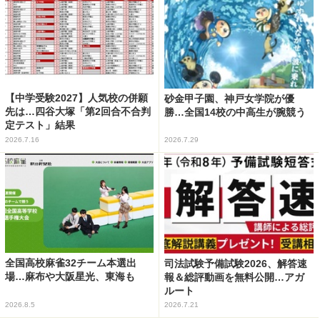
【中学受験2027】人気校の併願
砂金甲子園、神戸女学院が優
先は…四谷大塚「第2回合不合判
勝…全国14校の中高生が腕競う
定テスト」結果
2026.7.16
2026.7.29
全国高校麻雀32チーム本選出
司法試験予備試験2026、解答速
場…麻布や大阪星光、東海も
報＆総評動画を無料公開…アガ
ルート
2026.8.5
2026.7.21