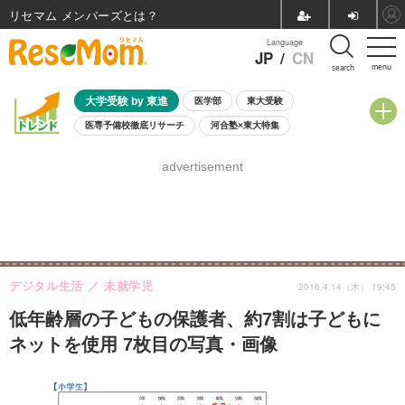
リセマム メンバーズ
Language
JP
/
CN
menu
search
大学受験 by 東進
医学部
東大受験
医専予備校徹底リサーチ
河合塾×東大特集
親子で考える大学選び
高校受験
中学受験
小学校受験
advertisement
共通テスト
夏休み
8月開催学校説明会・相談会
8月開催イベント・WS
全国公立高校 過去問
人気記事
自由研究教材（小学生向け）
自由研究教材（中学生向け）
ランキング
デジタル生活
未就学児
2016.4.14（木） 19:45
低年齢層の子どもの保護者、約7割は子どもに
ネットを使用 7枚目の写真・画像