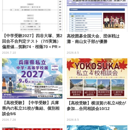
【中学受験2027】四谷大塚、第2
高校囲碁全国大会、団体戦は
回合不合判定テスト（7/5実施）
灘・南山女子部が優勝
偏差値…筑駒74・桜蔭70＜PR＞
2026.7.10
2026.8.5
【高校受験】【中学受験】兵庫
【高校受験】横須賀の私立4校が
県内の私立31校が集結、個別相
参加…合同相談会10/12
談会9/6
2026.7.28
2026.8.5