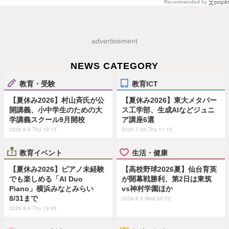
Recommended by
advertisement
NEWS CATEGORY
教育・受験
教育ICT
【夏休み2026】村山斉氏が公
【夏休み2026】東大メタバー
開講義、小中学生のための大
ス工学部、生成AIなどジュニ
学講義スクール9月開校
ア講座6選
2026.8.6 Thu 19:15
2026.7.30 Thu 11:15
教育イベント
生活・健康
【夏休み2026】ピアノ未経験
【高校野球2026夏】仙台育英
でも楽しめる「AI Duo
が開幕戦勝利、第2日は東筑
Piano」横浜みなとみらい
vs神村学園ほか
8/31まで
2026.8.5 Wed 20:32
2026.8.6 Thu 19:45