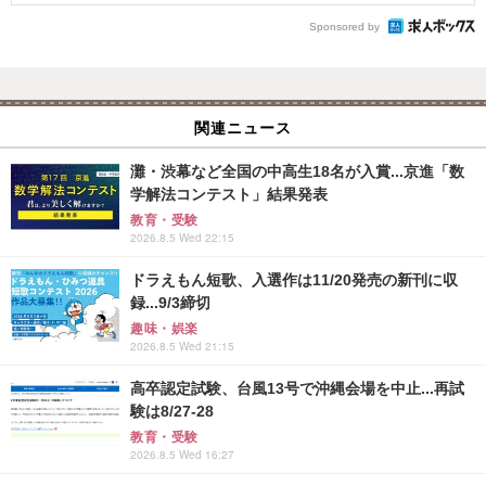
Sponsored by
関連ニュース
灘・渋幕など全国の中高生18名が入賞...京進「数
学解法コンテスト」結果発表
教育・受験
2026.8.5 Wed 22:15
ドラえもん短歌、入選作は11/20発売の新刊に収
録...9/3締切
趣味・娯楽
2026.8.5 Wed 21:15
高卒認定試験、台風13号で沖縄会場を中止...再試
験は8/27-28
教育・受験
2026.8.5 Wed 16:27