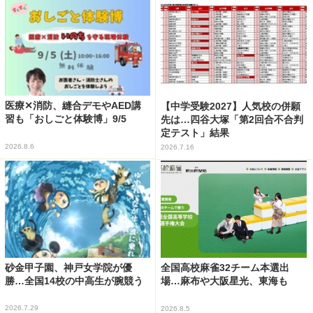
医療✕消防、縫合デモやAED講
【中学受験2027】人気校の併願
習も「おしごと体験博」9/5
先は…四谷大塚「第2回合不合判
定テスト」結果
2026.8.6
2026.7.16
砂金甲子園、神戸女学院が優
全国高校麻雀32チーム本選出
勝…全国14校の中高生が腕競う
場…麻布や大阪星光、東海も
2026.7.29
2026.8.5