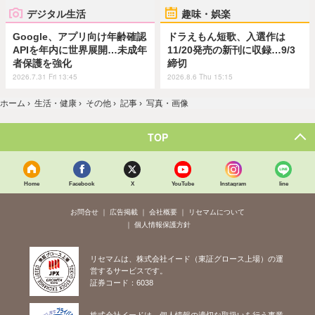
デジタル生活
趣味・娯楽
Google、アプリ向け年齢確認
ドラえもん短歌、入選作は
APIを年内に世界展開…未成年
11/20発売の新刊に収録…9/3
者保護を強化
締切
2026.7.31 Fri 13:45
2026.8.6 Thu 15:15
ホーム
›
生活・健康
›
その他
›
記事
›
写真・画像
TOP
Home
Facebook
X
YouTube
Instagram
line
お問合せ
広告掲載
会社概要
リセマムについて
個人情報保護方針
リセマムは、株式会社イード（東証グロース上場）の運
営するサービスです。
証券コード：6038