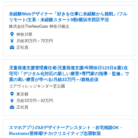
未経験Webデザイナー「好きを仕事に未経験から挑戦」/フル
リモート/文系・未経験スタート9割/横浜市西区平沼
株式会社TheNewGate 神奈川拠点
神奈川県
月給30万円～70万円
正社員
児童発達支援管理責任者/児童発達⽀援/年間休日123日&週1在
宅可/「デジタル化対応の新しい療育×専門家の指導・監修」で
質の高い療育が学べる/月給33万円～/資格必須
コアヴィレッジキンダー芝公園
東京都
月給33万円～42万円
正社員
スマホアプリのUIデザイナーアシスタント・在宅相談OK・
Illustrator習得/駅チカ/クリエイティブ志望歓迎