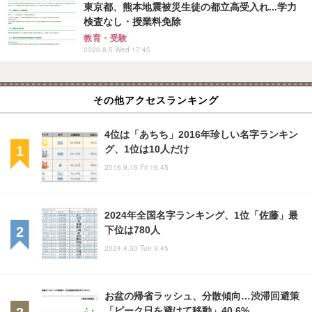
東京都、熊本地震被災生徒の都立高受入れ...学力
検査なし・授業料免除
教育・受験
2026.8.5 Wed 17:45
その他アクセスランキング
4位は「あちち」2016年珍しい名字ランキン
グ、1位は10人だけ
2016.9.16 Fri 16:45
2024年全国名字ランキング、1位「佐藤」最
下位は780人
2024.4.30 Tue 9:45
お盆の帰省ラッシュ、分散傾向…渋滞回避策
「ピーク日を避けて移動」40.6%