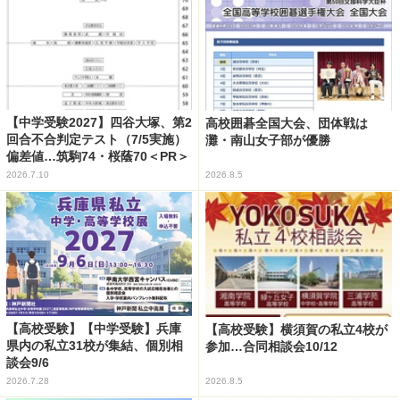
【中学受験2027】四谷大塚、第2
高校囲碁全国大会、団体戦は
回合不合判定テスト（7/5実施）
灘・南山女子部が優勝
偏差値…筑駒74・桜蔭70＜PR＞
2026.7.10
2026.8.5
【高校受験】【中学受験】兵庫
【高校受験】横須賀の私立4校が
県内の私立31校が集結、個別相
参加…合同相談会10/12
談会9/6
2026.7.28
2026.8.5