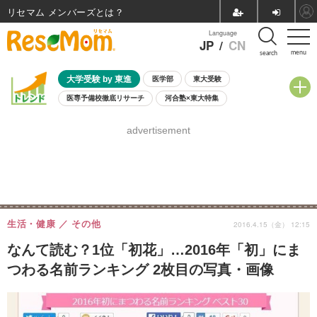
リセマム メンバーズ
Language
JP
/
CN
menu
search
大学受験 by 東進
医学部
東大受験
医専予備校徹底リサーチ
河合塾×東大特集
親子で考える大学選び
高校受験
中学受験
小学校受験
advertisement
共通テスト
夏休み
8月開催学校説明会・相談会
8月開催イベント・WS
全国公立高校 過去問
人気記事
自由研究教材（小学生向け）
自由研究教材（中学生向け）
ランキング
生活・健康
その他
2016.4.15（金） 12:15
なんて読む？1位「初花」…2016年「初」にま
つわる名前ランキング 2枚目の写真・画像