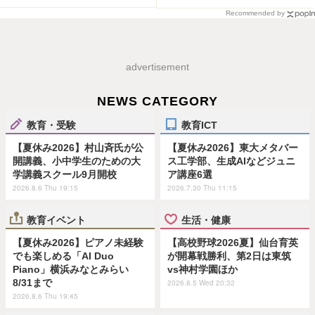
Recommended by
advertisement
NEWS CATEGORY
教育・受験
教育ICT
【夏休み2026】村山斉氏が公
【夏休み2026】東大メタバー
開講義、小中学生のための大
ス工学部、生成AIなどジュニ
学講義スクール9月開校
ア講座6選
2026.8.6 Thu 19:15
2026.7.30 Thu 11:15
教育イベント
生活・健康
【夏休み2026】ピアノ未経験
【高校野球2026夏】仙台育英
でも楽しめる「AI Duo
が開幕戦勝利、第2日は東筑
Piano」横浜みなとみらい
vs神村学園ほか
8/31まで
2026.8.5 Wed 20:32
2026.8.6 Thu 19:45