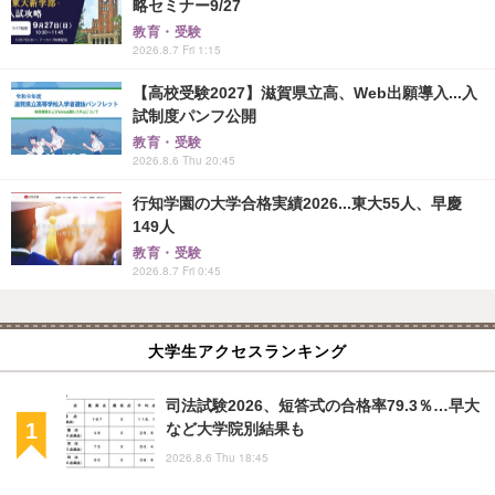
略セミナー9/27
教育・受験
2026.8.7 Fri 1:15
【高校受験2027】滋賀県立高、Web出願導入...入
試制度パンフ公開
教育・受験
2026.8.6 Thu 20:45
行知学園の大学合格実績2026...東大55人、早慶
149人
教育・受験
2026.8.7 Fri 0:45
大学生アクセスランキング
司法試験2026、短答式の合格率79.3％…早大
など大学院別結果も
2026.8.6 Thu 18:45