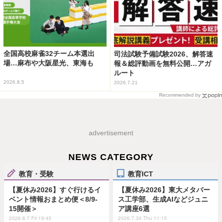
全国高校麻雀32チーム本選出
司法試験予備試験2026、解答速
場…麻布や大阪星光、東海も
報＆総評動画を無料公開…アガ
ルート
2026.8.5
2026.7.21
Recommended by
advertisement
NEWS CATEGORY
教育・受験
教育ICT
【夏休み2026】すぐ行けるイ
【夏休み2026】東大メタバー
ベント情報おまとめ便＜8/9-
ス工学部、生成AIなどジュニ
15開催＞
ア講座6選
2026.8.7 Fri 19:45
2026.7.30 Thu 11:15