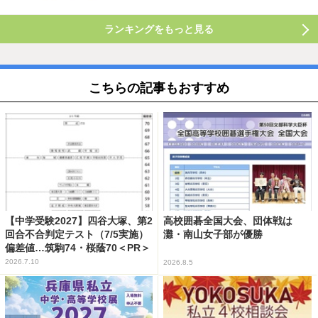
ランキングをもっと見る
こちらの記事もおすすめ
【中学受験2027】四谷大塚、第2
高校囲碁全国大会、団体戦は
回合不合判定テスト（7/5実施）
灘・南山女子部が優勝
偏差値…筑駒74・桜蔭70＜PR＞
2026.7.10
2026.8.5