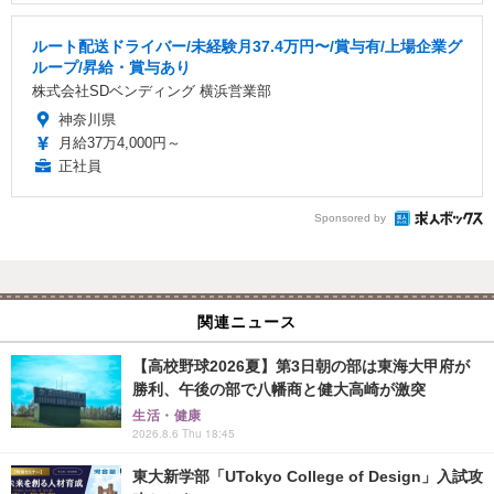
ルート配送ドライバー/未経験月37.4万円〜/賞与有/上場企業グ
ループ/昇給・賞与あり
株式会社SDベンディング 横浜営業部
神奈川県
月給37万4,000円～
正社員
Sponsored by
関連ニュース
【高校野球2026夏】第3日朝の部は東海大甲府が
勝利、午後の部で八幡商と健大高崎が激突
生活・健康
2026.8.6 Thu 18:45
東大新学部「UTokyo College of Design」入試攻