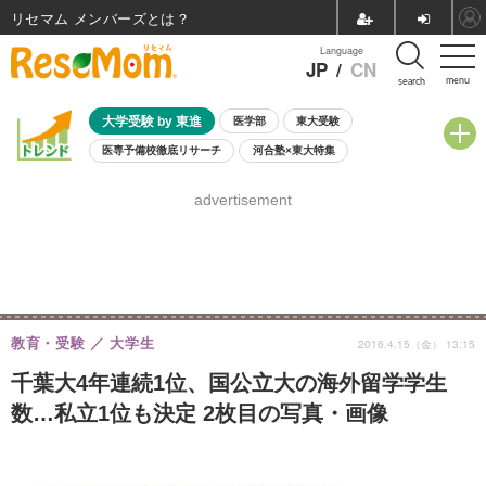
リセマム メンバーズ
Language
JP
/
CN
menu
search
大学受験 by 東進
医学部
東大受験
医専予備校徹底リサーチ
河合塾×東大特集
親子で考える大学選び
高校受験
中学受験
小学校受験
advertisement
共通テスト
夏休み
8月開催学校説明会・相談会
8月開催イベント・WS
全国公立高校 過去問
人気記事
自由研究教材（小学生向け）
自由研究教材（中学生向け）
ランキング
教育・受験
大学生
2016.4.15（金） 13:15
千葉大4年連続1位、国公立大の海外留学学生
数…私立1位も決定 2枚目の写真・画像