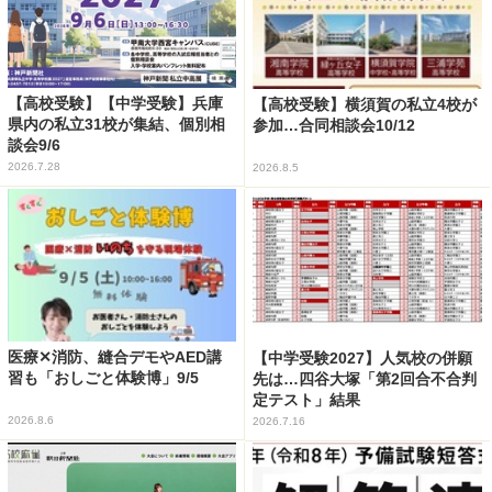
【高校受験】【中学受験】兵庫
【高校受験】横須賀の私立4校が
県内の私立31校が集結、個別相
参加…合同相談会10/12
談会9/6
2026.7.28
2026.8.5
医療✕消防、縫合デモやAED講
【中学受験2027】人気校の併願
習も「おしごと体験博」9/5
先は…四谷大塚「第2回合不合判
定テスト」結果
2026.8.6
2026.7.16