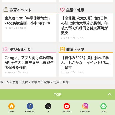
教育イベント
生活・健康
東京都市大「科学体験教室」
【高校野球2026夏】第3日朝
24の実験企画…小中向け9/6
の部は東海大甲府が勝利、午
後の部で八幡商と健大高崎が
2026.8.7 Fri 18:15
激突
2026.8.7 Fri 12:45
デジタル生活
趣味・娯楽
Google、アプリ向け年齢確認
【夏休み2026】魚に触れて学
APIを年内に世界展開…未成年
ぶ「おさかな」イベント8/8…
者保護を強化
川崎市
2026.7.31 Fri 13:45
2026.8.7 Fri 10:45
ホーム
›
教育・受験
›
大学生
›
記事
›
写真・画像
TOP
Home
Facebook
X
YouTube
Instagram
line