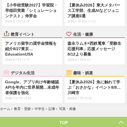
【小学校受験2027】学習院・
【夏休み2026】東大メタバー
早稲田実業「シミュレーショ
ス工学部、生成AIなどジュニ
ンテスト」伸芽会
ア講座6選
2026.8.7 Fri 12:15
2026.7.30 Thu 11:15
教育イベント
生活・健康
アメリカ留学の奨学金情報を
森永ラムネ×西鉄電車「受験生
紹介8/27東京…
応援列車」応援メッセージ
EducationUSA
8/12より募集
2026.8.7 Fri 11:15
2026.8.7 Fri 9:15
デジタル生活
趣味・娯楽
Google、アプリ向け年齢確認
【夏休み2026】魚に触れて学
APIを年内に世界展開…未成年
ぶ「おさかな」イベント8/8…
者保護を強化
川崎市
2026.7.31 Fri 13:45
2026.8.7 Fri 10:45
ホーム
›
教育・受験
›
中学生
›
記事
›
写真・画像
TOP