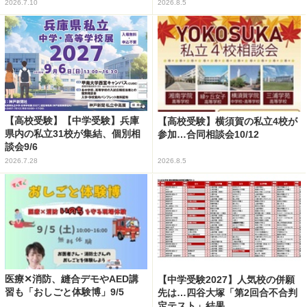
2026.7.10
2026.8.5
【高校受験】【中学受験】兵庫
【高校受験】横須賀の私立4校が
県内の私立31校が集結、個別相
参加…合同相談会10/12
談会9/6
2026.7.28
2026.8.5
医療✕消防、縫合デモやAED講
【中学受験2027】人気校の併願
習も「おしごと体験博」9/5
先は…四谷大塚「第2回合不合判
定テスト」結果