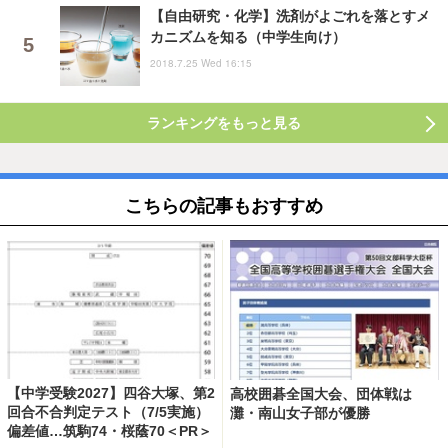
【自由研究・化学】洗剤がよごれを落とすメ
カニズムを知る（中学生向け）
2018.7.25 Wed 16:15
ランキングをもっと見る
こちらの記事もおすすめ
【中学受験2027】四谷大塚、第2
高校囲碁全国大会、団体戦は
回合不合判定テスト（7/5実施）
灘・南山女子部が優勝
偏差値…筑駒74・桜蔭70＜PR＞