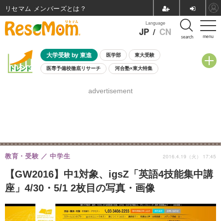
リセマム メンバーズ
Language
JP
/
CN
menu
search
大学受験 by 東進
医学部
東大受験
医専予備校徹底リサーチ
河合塾×東大特集
親子で考える大学選び
高校受験
中学受験
小学校受験
advertisement
共通テスト
夏休み
8月開催学校説明会・相談会
8月開催イベント・WS
全国公立高校 過去問
人気記事
自由研究教材（小学生向け）
自由研究教材（中学生向け）
ランキング
教育・受験
中学生
2016.4.19（火） 17:45
【GW2016】中1対象、igsZ「英語4技能集中講
座」4/30・5/1 2枚目の写真・画像