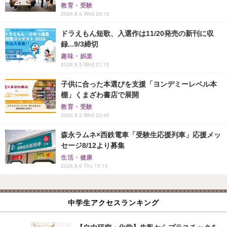
教育・受験
2026.8.5 Wed 20:15
ドラえもん短歌、入選作は11/20発売の新刊に収
録...9/3締切
趣味・娯楽
2026.8.5 Wed 21:15
子供に合った本選びを支援「ヨンデミーレベル本
棚」くまざわ書店で展開
教育・受験
2026.8.5 Wed 23:45
森永ラムネ×西鉄電車「受験生応援列車」応援メッ
セージ8/12より募集
生活・健康
2026.8.6 Thu 15:15
中学生アクセスランキング