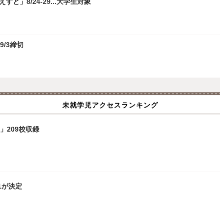
」8/24-29...大学生対象
9/3締切
未就学児アクセスランキング
」209校収録
1が決定