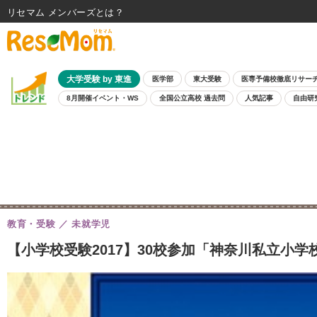
リセマム メンバーズ
大学受験 by 東進
医学部
東大受験
医専予備校徹底リサー
8月開催イベント・WS
全国公立高校 過去問
人気記事
自由研
教育・受験
未就学児
【小学校受験2017】30校参加「神奈川私立小学