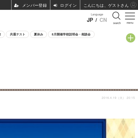
ログイン
こんにちは、ゲストさん
Language
JP
/
CN
menu
search
験
共通テスト
夏休み
8月開催学校説明会・相談会
2016.4.19（火） 20:15