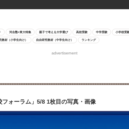
チ
河合塾×東大特集
親子で考える大学選び
高校受験
中学受験
小学校受
究教材（小学生向け）
自由研究教材（中学生向け）
ランキング
advertisement
校フォーラム」5/8 1枚目の写真・画像