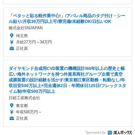
「ペタッと貼る軽作業中心!」/アパレル商品のタグ付け・シー
ル貼り/月収30万円以上可/寮完備/未経験OK/日払いOK
株式会社SNJAPAN
埼玉県
月給27万円～34万円
正社員
ダイヤモンド合成用CVD装置の機構設計/60年以上の歴史と幅
広い海外ネットワークを持つ外資系商社グループ企業で真空
成膜装置の設計経験を活かす/東京都江東区勤務・転勤なし/年
収目安500万以上×完全週休2日・年間休日125日/フレックスタ
イム制/年収500万円以上
日総工産株式会社
東京都
年収500万円～
正社員
Sponsored by