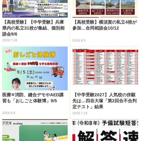
【高校受験】【中学受験】兵庫
【高校受験】横須賀の私立4校が
県内の私立31校が集結、個別相
参加…合同相談会10/12
談会9/6
2026.7.28
2026.8.5
医療✕消防、縫合デモやAED講
【中学受験2027】人気校の併願
習も「おしごと体験博」9/5
先は…四谷大塚「第2回合不合判
定テスト」結果
2026.8.6
2026.7.16