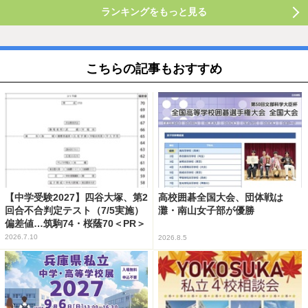
ランキングをもっと見る
こちらの記事もおすすめ
【中学受験2027】四谷大塚、第2
高校囲碁全国大会、団体戦は
回合不合判定テスト（7/5実施）
灘・南山女子部が優勝
偏差値…筑駒74・桜蔭70＜PR＞
2026.7.10
2026.8.5