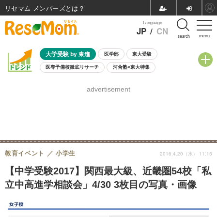
リセマム メンバーズ
Language
JP
/
CN
menu
search
大学受験 by 東進
医学部
東大受験
医専予備校徹底リサーチ
河合塾×東大特集
親子で考える大学選び
高校受験
中学受験
小学校受験
advertisement
共通テスト
夏休み
8月開催学校説明会・相談会
8月開催イベント・WS
全国公立高校 過去問
人気記事
自由研究教材（小学生向け）
自由研究教材（中学生向け）
ランキング
教育イベント
小学生
2016.4.20（水） 11:15
【中学受験2017】関西最大級、近畿圏54校「私
立中高進学相談会」4/30 3枚目の写真・画像