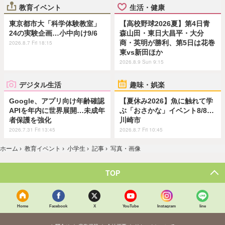
教育イベント
生活・健康
東京都市大「科学体験教室」
【高校野球2026夏】第4日青
24の実験企画…小中向け9/6
森山田・東日大昌平・大分
商・英明が勝利、第5日は花巻
2026.8.7 Fri 18:15
東vs新田ほか
2026.8.9 Sun 9:15
デジタル生活
趣味・娯楽
Google、アプリ向け年齢確認
【夏休み2026】魚に触れて学
APIを年内に世界展開…未成年
ぶ「おさかな」イベント8/8…
者保護を強化
川崎市
2026.7.31 Fri 13:45
2026.8.7 Fri 10:45
ホーム
›
教育イベント
›
小学生
›
記事
›
写真・画像
TOP
Home
Facebook
X
YouTube
Instagram
line