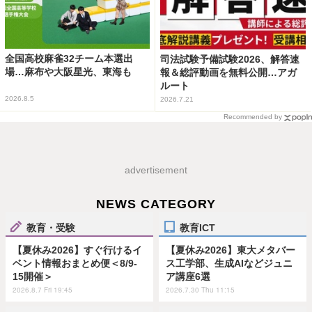
全国高校麻雀32チーム本選出
司法試験予備試験2026、解答速
場…麻布や大阪星光、東海も
報＆総評動画を無料公開…アガ
ルート
2026.8.5
2026.7.21
Recommended by
advertisement
NEWS CATEGORY
教育・受験
教育ICT
【夏休み2026】すぐ行けるイ
【夏休み2026】東大メタバー
ベント情報おまとめ便＜8/9-
ス工学部、生成AIなどジュニ
15開催＞
ア講座6選
2026.8.7 Fri 19:45
2026.7.30 Thu 11:15