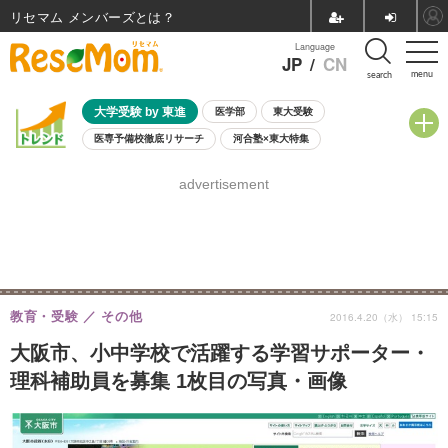
リセマム メンバーズ
Language
JP
/
CN
menu
search
大学受験 by 東進
医学部
東大受験
医専予備校徹底リサーチ
河合塾×東大特集
親子で考える大学選び
高校受験
中学受験
小学校受験
advertisement
共通テスト
夏休み
8月開催学校説明会・相談会
8月開催イベント・WS
全国公立高校 過去問
人気記事
自由研究教材（小学生向け）
自由研究教材（中学生向け）
ランキング
教育・受験
その他
2016.4.20（水） 15:15
大阪市、小中学校で活躍する学習サポーター・
理科補助員を募集 1枚目の写真・画像