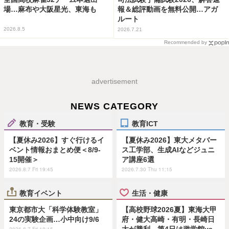
場…麻布や大阪星光、東海も
報＆総評動画を無料公開…アガ
ルート
2026.8.5
2026.7.21
Recommended by
advertisement
NEWS CATEGORY
教育・受験
教育ICT
【夏休み2026】すぐ行けるイ
【夏休み2026】東大メタバー
ベント情報おまとめ便＜8/9-
ス工学部、生成AIなどジュニ
15開催＞
ア講座6選
2026.8.7 Fri 19:45
2026.7.30 Thu 11:15
教育イベント
生活・健康
東京都市大「科学体験教室」
【高校野球2026夏】東海大甲
24の実験企画…小中向け9/6
府・健大高崎・有明・長崎日
大が勝利…第4日は遊学館vs
2026.8.7 Fri 18:15