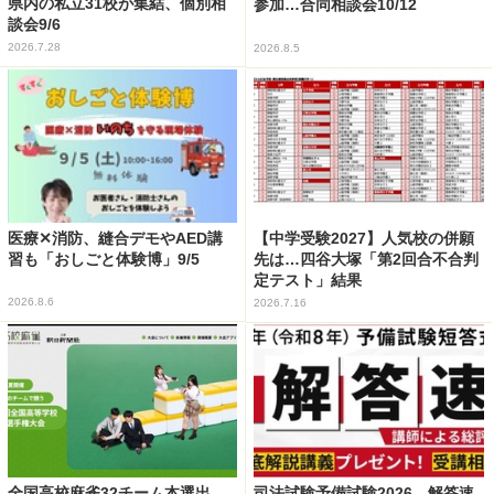
県内の私立31校が集結、個別相
参加…合同相談会10/12
談会9/6
2026.7.28
2026.8.5
医療✕消防、縫合デモやAED講
【中学受験2027】人気校の併願
習も「おしごと体験博」9/5
先は…四谷大塚「第2回合不合判
定テスト」結果
2026.8.6
2026.7.16
全国高校麻雀32チーム本選出
司法試験予備試験2026、解答速