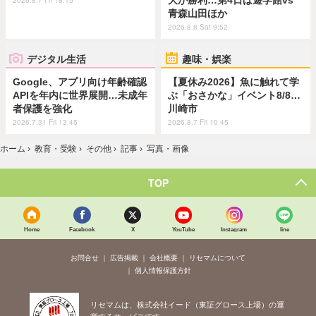
青森山田ほか
2026.8.8 Sat 9:52
デジタル生活
趣味・娯楽
Google、アプリ向け年齢確認
【夏休み2026】魚に触れて学
APIを年内に世界展開…未成年
ぶ「おさかな」イベント8/8…
者保護を強化
川崎市
2026.7.31 Fri 13:45
2026.8.7 Fri 10:45
ホーム
›
教育・受験
›
その他
›
記事
›
写真・画像
TOP
Home
Facebook
X
YouTube
Instagram
line
お問合せ
広告掲載
会社概要
リセマムについて
個人情報保護方針
リセマムは、株式会社イード（東証グロース上場）の運