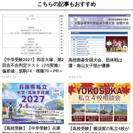
こちらの記事もおすすめ
【中学受験2027】四谷大塚、第2
高校囲碁全国大会、団体戦は
回合不合判定テスト（7/5実施）
灘・南山女子部が優勝
偏差値…筑駒74・桜蔭70＜PR＞
2026.7.10
2026.8.5
【高校受験】【中学受験】兵庫
【高校受験】横須賀の私立4校が