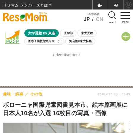
リセマム メンバーズ
Language
JP
/
CN
menu
search
大学受験 by 東進
医学部
東大受験
医専予備校徹底リサーチ
河合塾×東大特集
親子で考える大学選び
高校受験
中学受験
小学校受験
advertisement
共通テスト
夏休み
8月開催学校説明会・相談会
8月開催イベント・WS
全国公立高校 過去問
人気記事
自由研究教材（小学生向け）
自由研究教材（中学生向け）
ランキング
趣味・娯楽
その他
2016.4.20（水） 16:45
ボローニャ国際児童図書見本市、絵本原画展に
日本人10名が入選 16枚目の写真・画像