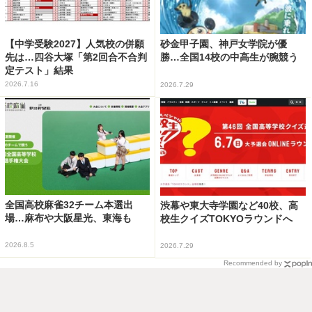
【中学受験2027】人気校の併願
砂金甲子園、神戸女学院が優
先は…四谷大塚「第2回合不合判
勝…全国14校の中高生が腕競う
定テスト」結果
2026.7.16
2026.7.29
全国高校麻雀32チーム本選出
渋幕や東大寺学園など40校、高
場…麻布や大阪星光、東海も
校生クイズTOKYOラウンドへ
2026.8.5
2026.7.29
Recommended by