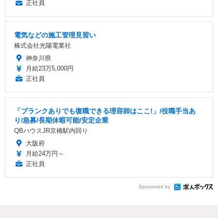
正社員
電気などの施工管理見習い
株式会社光陽電業社
神奈川県
月給23万5,000円
正社員
「ブランクありでも復職できる理容師はここ!」/役職手当あ
り/急募/長期休暇可能/安定企業
QBハウスJR京橋駅内回り
大阪府
月給24万円～
正社員
Sponsored by