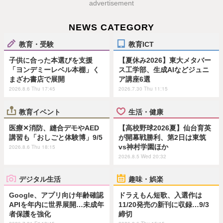
advertisement
NEWS CATEGORY
教育・受験
教育ICT
子供に合った本選びを支援
【夏休み2026】東大メタバー
「ヨンデミーレベル本棚」く
ス工学部、生成AIなどジュニ
まざわ書店で展開
ア講座6選
2026.8.6 Thu 17:45
2026.7.30 Thu 11:15
教育イベント
生活・健康
医療✕消防、縫合デモやAED
【高校野球2026夏】仙台育英
講習も「おしごと体験博」9/5
が開幕戦勝利、第2日は東筑
vs神村学園ほか
2026.8.6 Thu 18:15
2026.8.5 Wed 20:32
デジタル生活
趣味・娯楽
Google、アプリ向け年齢確認
ドラえもん短歌、入選作は
APIを年内に世界展開…未成年
11/20発売の新刊に収録…9/3
者保護を強化
締切