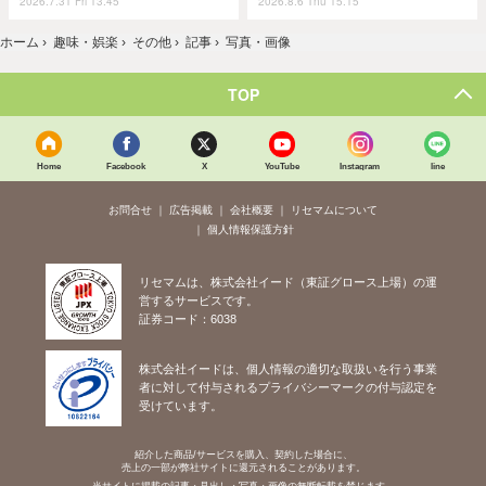
2026.7.31 Fri 13:45
2026.8.6 Thu 15:15
ホーム
›
趣味・娯楽
›
その他
›
記事
›
写真・画像
TOP
Home
Facebook
X
YouTube
Instagram
line
お問合せ
広告掲載
会社概要
リセマムについて
個人情報保護方針
リセマムは、株式会社イード（東証グロース上場）の運
営するサービスです。
証券コード：6038
株式会社イードは、個人情報の適切な取扱いを行う事業
者に対して付与されるプライバシーマークの付与認定を
受けています。
紹介した商品/サービスを購入、契約した場合に、
売上の一部が弊社サイトに還元されることがあります。
当サイトに掲載の記事・見出し・写真・画像の無断転載を禁じます。