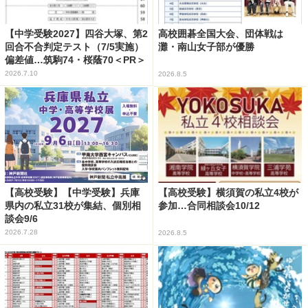
【中学受験2027】四谷大塚、第2
高校囲碁全国大会、団体戦は
回合不合判定テスト（7/5実施）
灘・南山女子部が優勝
偏差値…筑駒74・桜蔭70＜PR＞
2026.7.10
2026.8.5
【高校受験】【中学受験】兵庫
【高校受験】横須賀の私立4校が
県内の私立31校が集結、個別相
参加…合同相談会10/12
談会9/6
2026.7.28
2026.8.5