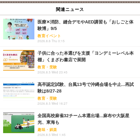
関連ニュース
医療✕消防、縫合デモやAED講習も「おしごと体
験博」9/5
教育イベント
2026.8.6 Thu 0:15
子供に合った本選びを支援「ヨンデミーレベル本
棚」くまざわ書店で展開
教育・受験
2026.8.5 Wed 23:45
高卒認定試験、台風13号で沖縄会場を中止...再試
験は8/27-28
教育・受験
2026.8.5 Wed 16:27
全国高校麻雀32チーム本選出場...麻布や大阪星
光、東海も
趣味・娯楽
2026.8.5 Wed 1:45