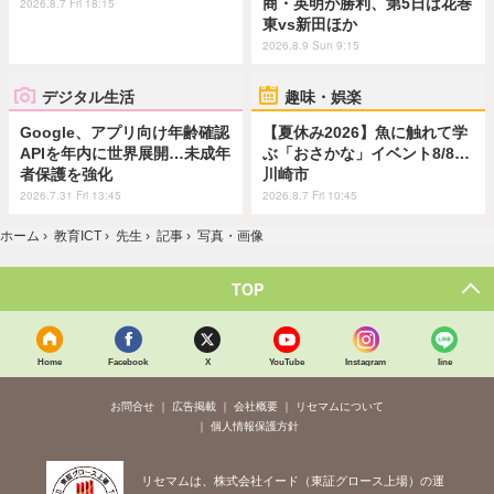
商・英明が勝利、第5日は花巻
2026.8.7 Fri 18:15
東vs新田ほか
2026.8.9 Sun 9:15
デジタル生活
趣味・娯楽
Google、アプリ向け年齢確認
【夏休み2026】魚に触れて学
APIを年内に世界展開…未成年
ぶ「おさかな」イベント8/8…
者保護を強化
川崎市
2026.7.31 Fri 13:45
2026.8.7 Fri 10:45
ホーム
›
教育ICT
›
先生
›
記事
›
写真・画像
TOP
Home
Facebook
X
YouTube
Instagram
line
お問合せ
広告掲載
会社概要
リセマムについて
個人情報保護方針
リセマムは、株式会社イード（東証グロース上場）の運