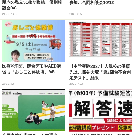
県内の私立31校が集結、個別相
参加…合同相談会10/12
談会9/6
2026.7.28
2026.8.5
医療✕消防、縫合デモやAED講
【中学受験2027】人気校の併願
習も「おしごと体験博」9/5
先は…四谷大塚「第2回合不合判
定テスト」結果
2026.8.6
2026.7.16