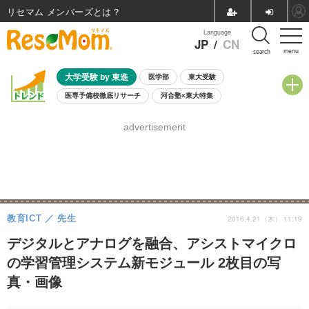
リセマム メンバーズ
Language
JP
/
CN
menu
search
大学受験 by 東進
医学部
東大受験
医専予備校徹底リサーチ
河合塾×東大特集
親子で考える大学選び
高校受験
中学受験
小学校受験
advertisement
共通テスト
夏休み
8月開催学校説明会・相談会
8月開催イベント・WS
全国公立高校 過去問
人気記事
自由研究教材（小学生向け）
自由研究教材（中学生向け）
ランキング
教育ICT
先生
2016.4.21（木） 11:19
デジタルとアナログを融合、アシストマイクロ
の学習管理システム新モジュール 2枚目の写
真・画像