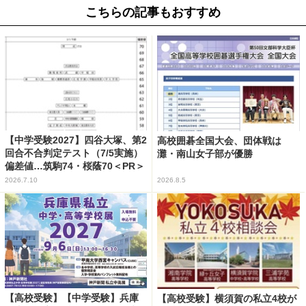
こちらの記事もおすすめ
【中学受験2027】四谷大塚、第2
高校囲碁全国大会、団体戦は
回合不合判定テスト（7/5実施）
灘・南山女子部が優勝
偏差値…筑駒74・桜蔭70＜PR＞
2026.7.10
2026.8.5
【高校受験】【中学受験】兵庫
【高校受験】横須賀の私立4校が