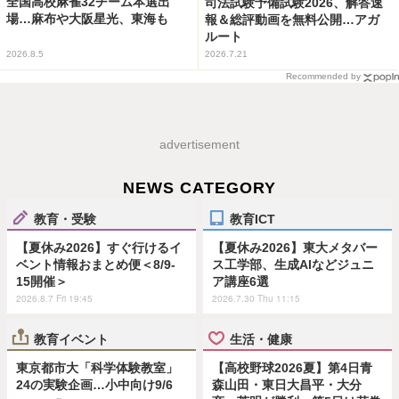
全国高校麻雀32チーム本選出
司法試験予備試験2026、解答速
場…麻布や大阪星光、東海も
報＆総評動画を無料公開…アガ
ルート
2026.8.5
2026.7.21
Recommended by
advertisement
NEWS CATEGORY
教育・受験
教育ICT
【夏休み2026】すぐ行けるイ
【夏休み2026】東大メタバー
ベント情報おまとめ便＜8/9-
ス工学部、生成AIなどジュニ
15開催＞
ア講座6選
2026.8.7 Fri 19:45
2026.7.30 Thu 11:15
教育イベント
生活・健康
東京都市大「科学体験教室」
【高校野球2026夏】第4日青
24の実験企画…小中向け9/6
森山田・東日大昌平・大分