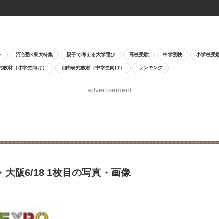
チ
河合塾×東大特集
親子で考える大学選び
高校受験
中学受験
小学校受
究教材（小学生向け）
自由研究教材（中学生向け）
ランキング
advertisement
/4・大阪6/18 1枚目の写真・画像