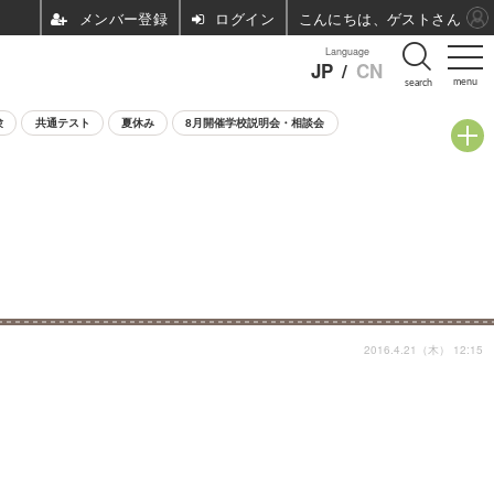
ログイン
こんにちは、ゲストさん
Language
JP
/
CN
menu
search
験
共通テスト
夏休み
8月開催学校説明会・相談会
2016.4.21（木） 12:15