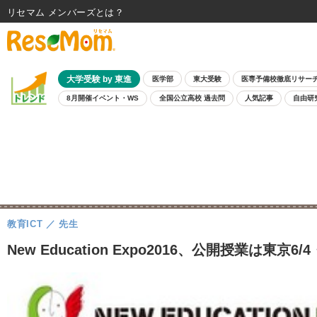
リセマム メンバーズ
大学受験 by 東進
医学部
東大受験
医専予備校徹底リサー
8月開催イベント・WS
全国公立高校 過去問
人気記事
自由研
教育ICT
先生
New Education Expo2016、公開授業は東京6