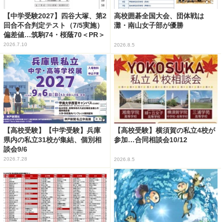
【中学受験2027】四谷大塚、第2
高校囲碁全国大会、団体戦は
回合不合判定テスト（7/5実施）
灘・南山女子部が優勝
偏差値…筑駒74・桜蔭70＜PR＞
2026.7.10
2026.8.5
【高校受験】【中学受験】兵庫
【高校受験】横須賀の私立4校が
県内の私立31校が集結、個別相
参加…合同相談会10/12
談会9/6
2026.7.28
2026.8.5