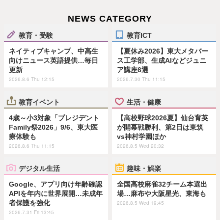
NEWS CATEGORY
教育・受験
教育ICT
ネイティブキャンプ、中高生
【夏休み2026】東大メタバー
向けニュース英語提供…毎日
ス工学部、生成AIなどジュニ
更新
ア講座6選
2026.8.6 Thu 12:15
2026.7.30 Thu 11:15
教育イベント
生活・健康
4歳～小3対象「プレジデント
【高校野球2026夏】仙台育英
Family祭2026」9/6、東大医
が開幕戦勝利、第2日は東筑
療体験も
vs神村学園ほか
2026.8.6 Thu 11:15
2026.8.5 Wed 20:32
デジタル生活
趣味・娯楽
Google、アプリ向け年齢確認
全国高校麻雀32チーム本選出
APIを年内に世界展開…未成年
場…麻布や大阪星光、東海も
者保護を強化
2026.8.5 Wed 19:45
2026.7.31 Fri 13:45