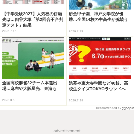
【中学受験2027】人気校の併願
砂金甲子園、神戸女学院が優
先は…四谷大塚「第2回合不合判
勝…全国14校の中高生が腕競う
定テスト」結果
2026.7.16
2026.7.29
全国高校麻雀32チーム本選出
渋幕や東大寺学園など40校、高
場…麻布や大阪星光、東海も
校生クイズTOKYOラウンドへ
2026.8.5
2026.7.29
Recommended by
advertisement