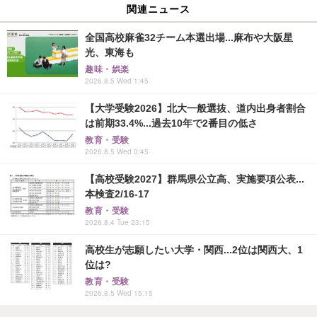
関連ニュース
全国高校麻雀32チーム本選出場...麻布や大阪星
光、東海も
趣味・娯楽
2026.8.5 Wed 1:45
【大学受験2026】北大一般選抜、道内出身者割合
は前期33.4%...過去10年で2番目の低さ
教育・受験
2026.8.5 Wed 0:45
【高校受験2027】群馬県公立高、実施要項公表...
本検査2/16-17
教育・受験
2026.8.4 Tue 23:15
高校生が志願したい大学・関西...2位は関西大、1
位は?
教育・受験
2026.8.5 Wed 15:15