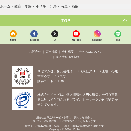
ホーム
›
教育・受験
›
小学生
›
記事
›
写真・画像
TOP
Home
Facebook
X
YouTube
Instagram
line
お問合せ
広告掲載
会社概要
リセマムについて
個人情報保護方針
リセマムは、株式会社イード（東証グロース上場）の運
営するサービスです。
証券コード：6038
株式会社イードは、個人情報の適切な取扱いを行う事業
者に対して付与されるプライバシーマークの付与認定を
受けています。
紹介した商品/サービスを購入、契約した場合に、
売上の一部が弊社サイトに還元されることがあります。
当サイトに掲載の記事・見出し・写真・画像の無断転載を禁じます。
Copyright © 2026 IID, Inc.