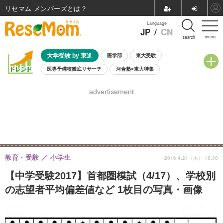
リセマム メンバーズ
Language
JP
/
CN
menu
search
大学受験 by 東進
医学部
東大受験
医専予備校徹底リサーチ
河合塾×東大特集
親子で考える大学選び
高校受験
中学受験
小学校受験
advertisement
共通テスト
夏休み
8月開催学校説明会・相談会
8月開催イベント・WS
全国公立高校 過去問
人気記事
自由研究教材（小学生向け）
自由研究教材（中学生向け）
ランキング
教育・受験
小学生
2016.4.21（木） 18:00
【中学受験2017】首都圏模試（4/17）、学校別
の志望者平均偏差値など 1枚目の写真・画像