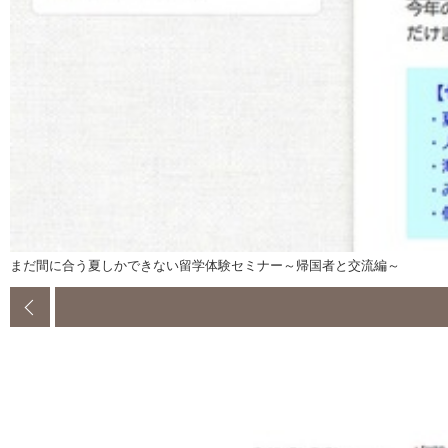
まだ間に合う夏しかできない留学体験セミナー～帰国者と交流編～