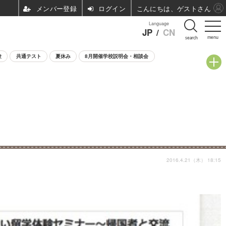
ログイン
こんにちは、ゲストさん
Language
JP
/
CN
menu
search
験
共通テスト
夏休み
8月開催学校説明会・相談会
2016.4.21（木） 18:15