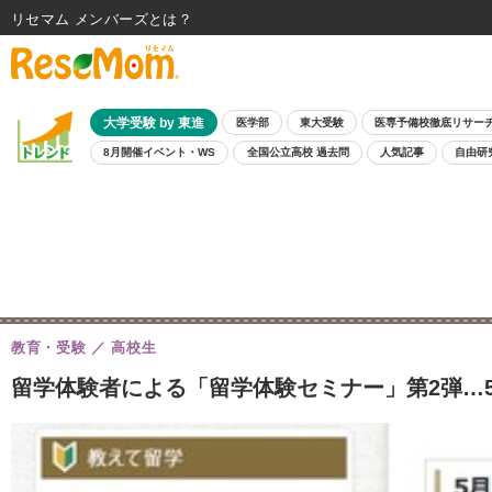
リセマム メンバーズ
大学受験 by 東進
医学部
東大受験
医専予備校徹底リサー
8月開催イベント・WS
全国公立高校 過去問
人気記事
自由研
教育・受験
高校生
留学体験者による「留学体験セミナー」第2弾…5/