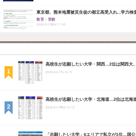
東京都、熊本地震被災生徒の都立高受入れ...学力検
教育・受験
2026.8.5 Wed 17:45
高校生が志願したい大学・関西…2位は関西大、
2026.8.6 Thu 9:15
高校生が志願したい大学・北海道…2位は北海
2026.8.5 Wed 12:15
「志願したい大学」6エリアで私立が1位…国公