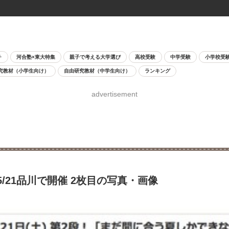
チ
河合塾×東大特集
親子で考える大学選び
高校受験
中学受験
小学校受
究教材（小学生向け）
自由研究教材（中学生向け）
ランキング
advertisement
21品川で開催 2枚目の写真・画像