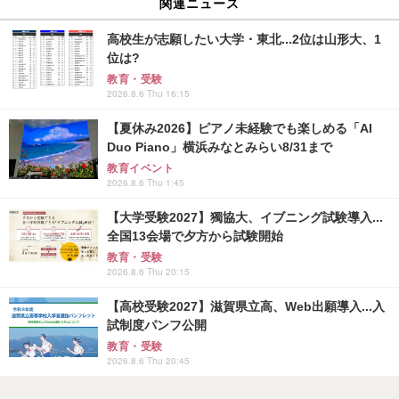
関連ニュース
高校生が志願したい大学・東北...2位は山形大、1
位は?
教育・受験
2026.8.6 Thu 16:15
【夏休み2026】ピアノ未経験でも楽しめる「AI
Duo Piano」横浜みなとみらい8/31まで
教育イベント
2026.8.6 Thu 1:45
【大学受験2027】獨協大、イブニング試験導入...
全国13会場で夕方から試験開始
教育・受験
2026.8.6 Thu 20:15
【高校受験2027】滋賀県立高、Web出願導入...入
試制度パンフ公開
教育・受験
2026.8.6 Thu 20:45