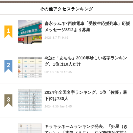
その他アクセスランキング
森永ラムネ×西鉄電車「受験生応援列車」応援
メッセージ8/12より募集
2026.8.7 Fri 9:15
4位は「あちち」2016年珍しい名字ランキン
グ、1位は10人だけ
2016.9.16 Fri 16:45
2024年全国名字ランキング、1位「佐藤」最
下位は780人
2024.4.30 Tue 9:45
キラキラネームランキング発表、「姫星（き
てぃ）」「本気（まじ）」など奇抜な名前も