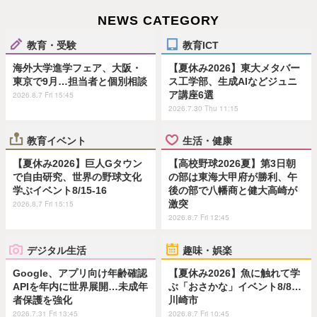
NEWS CATEGORY
教育・受験
教育ICT
海外大学進学フェア、大阪・
【夏休み2026】東大メタバー
東京で9月…担当者と個別相談
ス工学部、生成AIなどジュニ
ア講座6選
2026.8.7 Fri 15:45
2026.7.30 Thu 11:15
教育イベント
生活・健康
【夏休み2026】巨人Gタウン
【高校野球2026夏】第3日朝
で自由研究、世界の野球文化
の部は東海大甲府が勝利、午
学ぶイベント8/15-16
後の部で八幡商と健大高崎が
激突
2026.8.7 Fri 15:15
2026.8.7 Fri 12:45
デジタル生活
趣味・娯楽
Google、アプリ向け年齢確認
【夏休み2026】魚に触れて学
APIを年内に世界展開…未成年
ぶ「おさかな」イベント8/8…
者保護を強化
川崎市
2026.7.31 Fri 13:45
2026.8.7 Fri 10:45