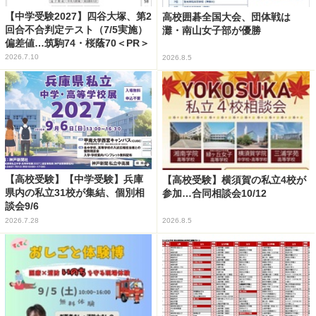
【中学受験2027】四谷大塚、第2
高校囲碁全国大会、団体戦は
回合不合判定テスト（7/5実施）
灘・南山女子部が優勝
偏差値…筑駒74・桜蔭70＜PR＞
2026.7.10
2026.8.5
【高校受験】【中学受験】兵庫
【高校受験】横須賀の私立4校が
県内の私立31校が集結、個別相
参加…合同相談会10/12
談会9/6
2026.7.28
2026.8.5