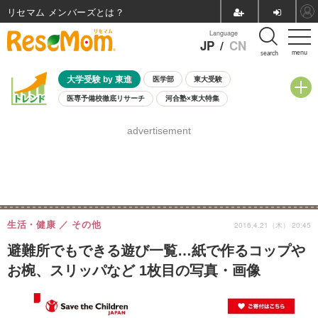
リセマム メンバーズ
Language
JP
/
CN
menu
search
大学受験 by 東進
医学部
東大受験
医専予備校徹底リサーチ
河合塾×東大特集
親子で考える大学選び
高校受験
中学受験
小学校受験
advertisement
共通テスト
夏休み
8月開催学校説明会・相談会
8月開催イベント・WS
全国公立高校 過去問
人気記事
自由研究教材（小学生向け）
自由研究教材（中学生向け）
ランキング
生活・健康
その他
2016.4.21（木） 20:45
避難所でもできる遊び一覧…紙で作るコップや
お椀、スリッパなど 1枚目の写真・画像