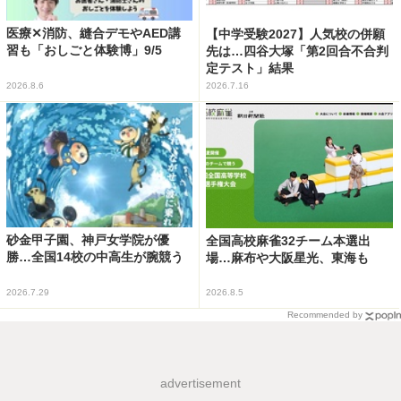
医療✕消防、縫合デモやAED講
【中学受験2027】人気校の併願
習も「おしごと体験博」9/5
先は…四谷大塚「第2回合不合判
定テスト」結果
2026.8.6
2026.7.16
砂金甲子園、神戸女学院が優
全国高校麻雀32チーム本選出
勝…全国14校の中高生が腕競う
場…麻布や大阪星光、東海も
2026.7.29
2026.8.5
Recommended by
advertisement