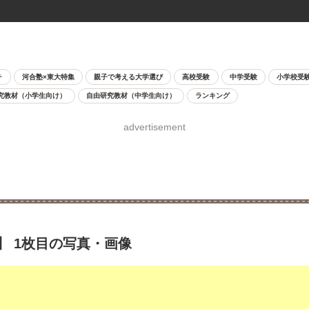
チ
河合塾×東大特集
親子で考える大学選び
高校受験
中学受験
小学校受
究教材（小学生向け）
自由研究教材（中学生向け）
ランキング
advertisement
】 1枚目の写真・画像