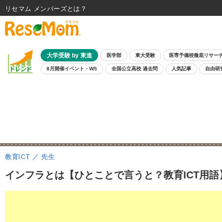
リセマム メンバーズ
大学受験 by 東進
医学部
東大受験
医専予備校徹底リサー
8月開催イベント・WS
全国公立高校 過去問
人気記事
自由研
教育ICT
先生
インフラとは【ひとことで言うと？教育ICT用語