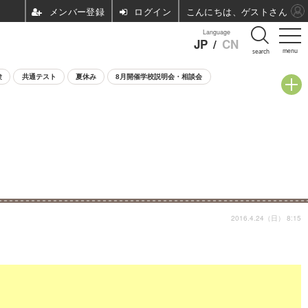
ログイン
こんにちは、ゲストさん
Language
JP
/
CN
menu
search
験
共通テスト
夏休み
8月開催学校説明会・相談会
2016.4.24（日） 8:15