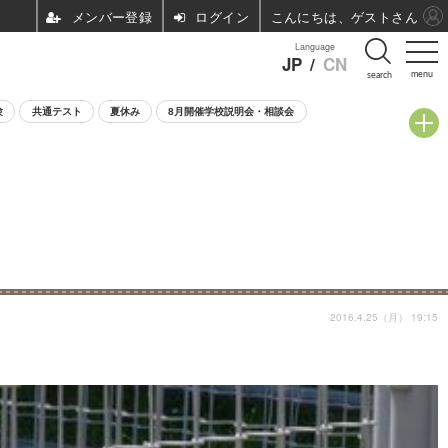
ログイン
こんにちは、ゲストさん
Language
JP
/
CN
menu
search
験
共通テスト
夏休み
8月開催学校説明会・相談会
2016.4.25（月） 19:15