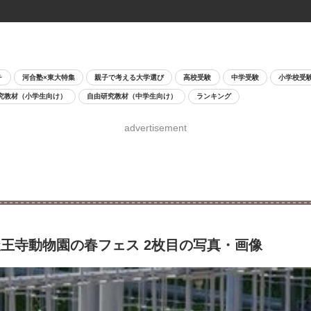
チ
河合塾×東大特集
親子で考える大学選び
高校受験
中学受験
小学校受
究教材（小学生向け）
自由研究教材（中学生向け）
ランキング
advertisement
天王寺動物園の春フェス 2枚目の写真・画像