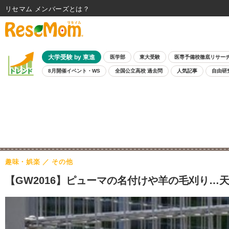
リセマム メンバーズ
大学受験 by 東進
医学部
東大受験
医専予備校徹底リサー
8月開催イベント・WS
全国公立高校 過去問
人気記事
自由研
趣味・娯楽
その他
【GW2016】ピューマの名付けや羊の毛刈り…