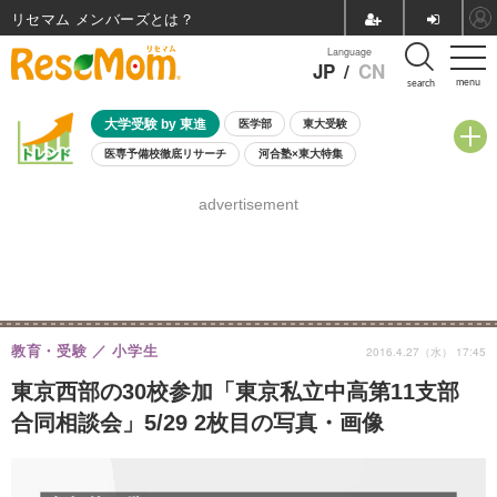
リセマム メンバーズ
Language
JP
/
CN
menu
search
大学受験 by 東進
医学部
東大受験
医専予備校徹底リサーチ
河合塾×東大特集
親子で考える大学選び
高校受験
中学受験
小学校受験
advertisement
共通テスト
夏休み
8月開催学校説明会・相談会
8月開催イベント・WS
全国公立高校 過去問
人気記事
自由研究教材（小学生向け）
自由研究教材（中学生向け）
ランキング
教育・受験
小学生
2016.4.27（水） 17:45
東京西部の30校参加「東京私立中高第11支部
合同相談会」5/29 2枚目の写真・画像