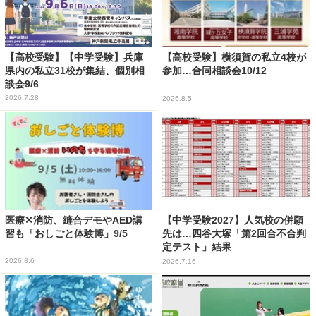
【高校受験】【中学受験】兵庫
【高校受験】横須賀の私立4校が
県内の私立31校が集結、個別相
参加…合同相談会10/12
談会9/6
2026.7.28
2026.8.5
医療✕消防、縫合デモやAED講
【中学受験2027】人気校の併願
習も「おしごと体験博」9/5
先は…四谷大塚「第2回合不合判
定テスト」結果
2026.8.6
2026.7.16