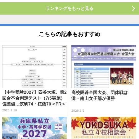
ランキングをもっと見る
こちらの記事もおすすめ
【中学受験2027】四谷大塚、第2
高校囲碁全国大会、団体戦は
回合不合判定テスト（7/5実施）
灘・南山女子部が優勝
偏差値…筑駒74・桜蔭70＜PR＞
2026.7.10
2026.8.5