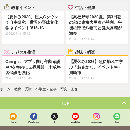
教育イベント
生活・健康
【夏休み2026】巨人Gタウン
【高校野球2026夏】第3日朝
で自由研究、世界の野球文化
の部は東海大甲府が勝利、午
学ぶイベント8/15-16
後の部で八幡商と健大高崎が
激突
2026.8.7 Fri 15:15
2026.8.7 Fri 12:45
デジタル生活
趣味・娯楽
Google、アプリ向け年齢確認
【夏休み2026】魚に触れて学
APIを年内に世界展開…未成年
ぶ「おさかな」イベント8/8…
者保護を強化
川崎市
2026.7.31 Fri 13:45
2026.8.7 Fri 10:45
ホーム
›
教育・受験
›
小学生
›
記事
›
写真・画像
TOP
Home
Facebook
X
YouTube
Instagram
line