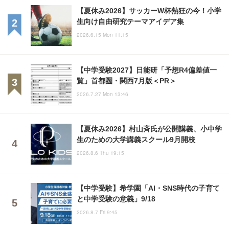
【夏休み2026】サッカーW杯熱狂の今！小学
生向け自由研究テーマアイデア集
2026.6.15 Mon 11:15
【中学受験2027】日能研「予想R4偏差値一
覧」首都圏・関西7月版＜PR＞
2026.7.27 Mon 13:46
【夏休み2026】村山斉氏が公開講義、小中学
生のための大学講義スクール9月開校
2026.8.6 Thu 19:15
【中学受験】希学園「AI・SNS時代の子育て
と中学受験の意義」9/18
2026.8.7 Fri 9:45