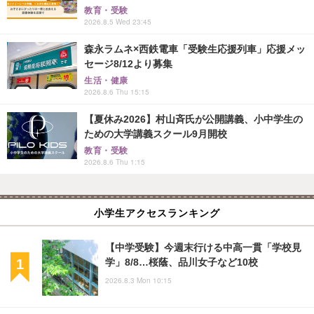
教育・受験
2026.8.5 Wed 23:45
森永ラムネ×西鉄電車「受験生応援列車」応援メッ
セージ8/12より募集
生活・健康
2026.8.6 Thu 15:15
【夏休み2026】村山斉氏が公開講義、小中学生の
ための大学講義スクール9月開校
教育・受験
2026.8.6 Thu 1:15
小学生アクセスランキング
【中学受験】今週末行ける中高一貫「学校見
学」8/8…桜蔭、品川女子など10校
2026.8.3 Mon 10:15