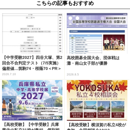
こちらの記事もおすすめ
【中学受験2027】四谷大塚、第2
高校囲碁全国大会、団体戦は
回合不合判定テスト（7/5実施）
灘・南山女子部が優勝
偏差値…筑駒74・桜蔭70＜PR＞
2026.7.10
2026.8.5
【高校受験】【中学受験】兵庫
【高校受験】横須賀の私立4校が
県内の私立31校が集結、個別相