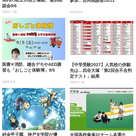
参加…合同相談会10/12
談会9/6
2026.7.28
2026.8.5
医療✕消防、縫合デモやAED講
【中学受験2027】人気校の併願
習も「おしごと体験博」9/5
先は…四谷大塚「第2回合不合判
定テスト」結果
2026.8.6
2026.7.16
砂金甲子園、神戸女学院が優
全国高校麻雀32チーム本選出