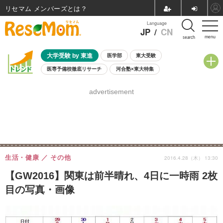
リセマム メンバーズ
Language
JP
/
CN
menu
search
大学受験 by 東進
医学部
東大受験
医専予備校徹底リサーチ
河合塾×東大特集
親子で考える大学選び
高校受験
中学受験
小学校受験
advertisement
共通テスト
夏休み
8月開催学校説明会・相談会
8月開催イベント・WS
全国公立高校 過去問
人気記事
自由研究教材（小学生向け）
自由研究教材（中学生向け）
ランキング
生活・健康
その他
2016.4.28（木） 13:30
【GW2016】関東は前半晴れ、4日に一時雨 2枚
目の写真・画像