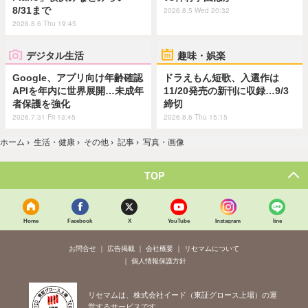
8/31まで
2026.8.5 Wed 20:32
2026.8.6 Thu 19:45
デジタル生活
趣味・娯楽
Google、アプリ向け年齢確認
ドラえもん短歌、入選作は
APIを年内に世界展開…未成年
11/20発売の新刊に収録…9/3
者保護を強化
締切
2026.7.31 Fri 13:45
2026.8.6 Thu 15:15
ホーム
›
生活・健康
›
その他
›
記事
›
写真・画像
TOP
Home
Facebook
X
YouTube
Instagram
line
お問合せ
広告掲載
会社概要
リセマムについて
個人情報保護方針
リセマムは、株式会社イード（東証グロース上場）の運
営するサービスです。