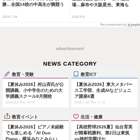
勝…全国14校の中高生が腕競う
場…麻布や大阪星光、東海も
2026.7.29
2026.8.5
Recommended by
advertisement
NEWS CATEGORY
教育・受験
教育ICT
【夏休み2026】村山斉氏が公
【夏休み2026】東大メタバー
開講義、小中学生のための大
ス工学部、生成AIなどジュニ
学講義スクール9月開校
ア講座6選
2026.8.6 Thu 19:15
2026.7.30 Thu 11:15
教育イベント
生活・健康
【夏休み2026】ピアノ未経験
【高校野球2026夏】仙台育英
でも楽しめる「AI Duo
が開幕戦勝利、第2日は東筑
Piano」横浜みなとみらい
vs神村学園ほか