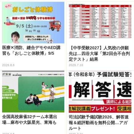
医療✕消防、縫合デモやAED講
【中学受験2027】人気校の併願
習も「おしごと体験博」9/5
先は…四谷大塚「第2回合不合判
定テスト」結果
2026.8.6
2026.7.16
全国高校麻雀32チーム本選出
司法試験予備試験2026、解答速
場…麻布や大阪星光、東海も
報＆総評動画を無料公開…アガ
ルート