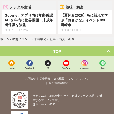
デジタル生活
趣味・娯楽
Google、アプリ向け年齢確認
【夏休み2026】魚に触れて学
APIを年内に世界展開…未成年
ぶ「おさかな」イベント8/8…
者保護を強化
川崎市
2026.7.31 Fri 13:45
2026.8.7 Fri 10:45
ホーム
›
教育イベント
›
未就学児
›
記事
›
写真・画像
TOP
Home
Facebook
X
YouTube
Instagram
line
お問合せ
広告掲載
会社概要
リセマムについて
個人情報保護方針
リセマムは、株式会社イード（東証グロース上場）の運
営するサービスです。
証券コード：6038