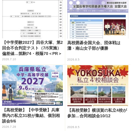
【中学受験2027】四谷大塚、第2
高校囲碁全国大会、団体戦は
回合不合判定テスト（7/5実施）
灘・南山女子部が優勝
偏差値…筑駒74・桜蔭70＜PR＞
2026.7.10
2026.8.5
【高校受験】【中学受験】兵庫
【高校受験】横須賀の私立4校が
県内の私立31校が集結、個別相
参加…合同相談会10/12
談会9/6
2026.7.28
2026.8.5