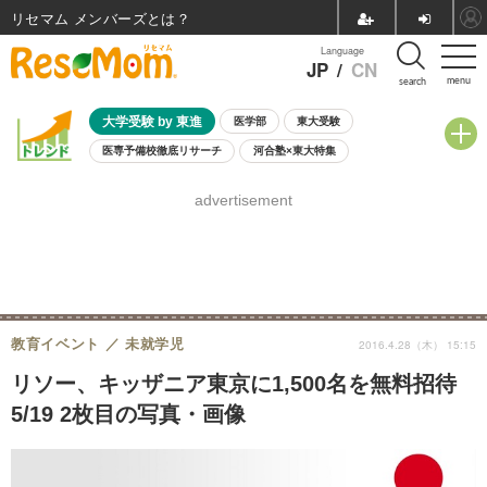
リセマム メンバーズ
Language
JP
/
CN
menu
search
大学受験 by 東進
医学部
東大受験
医専予備校徹底リサーチ
河合塾×東大特集
親子で考える大学選び
高校受験
中学受験
小学校受験
advertisement
共通テスト
夏休み
8月開催学校説明会・相談会
8月開催イベント・WS
全国公立高校 過去問
人気記事
自由研究教材（小学生向け）
自由研究教材（中学生向け）
ランキング
教育イベント
未就学児
2016.4.28（木） 15:15
リソー、キッザニア東京に1,500名を無料招待
5/19 2枚目の写真・画像