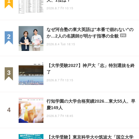
2026.8.7 Fri 10:15
なぜ河合塾の東大英語は"本番で崩れない"の
か…2人の名講師が明かす指導の全貌
PR
2026.8.4 Tue 18:15
【大学受験2027】神戸大「志」特別選抜を終
了
2026.8.7 Fri 13:15
行知学園の大学合格実績2026…東大55人、早
慶149人
2026.8.7 Fri 18:45
【大学受験】東京科学大や筑波大「国立大学