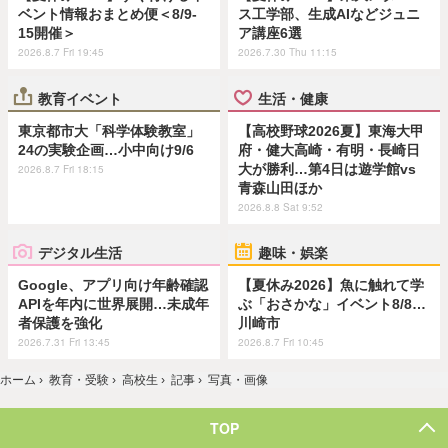
ベント情報おまとめ便＜8/9-
ス工学部、生成AIなどジュニ
15開催＞
ア講座6選
2026.8.7 Fri 19:45
2026.7.30 Thu 11:15
教育イベント
生活・健康
東京都市大「科学体験教室」
【高校野球2026夏】東海大甲
24の実験企画…小中向け9/6
府・健大高崎・有明・長崎日
大が勝利…第4日は遊学館vs
2026.8.7 Fri 18:15
青森山田ほか
2026.8.8 Sat 9:52
デジタル生活
趣味・娯楽
Google、アプリ向け年齢確認
【夏休み2026】魚に触れて学
APIを年内に世界展開…未成年
ぶ「おさかな」イベント8/8…
者保護を強化
川崎市
2026.7.31 Fri 13:45
2026.8.7 Fri 10:45
ホーム
›
教育・受験
›
高校生
›
記事
›
写真・画像
TOP