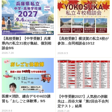
【高校受験】【中学受験】兵庫
【高校受験】横須賀の私立4校が
県内の私立31校が集結、個別相
参加…合同相談会10/12
談会9/6
2026.7.28
2026.8.5
医療✕消防、縫合デモやAED講
【中学受験2027】人気校の併願
習も「おしごと体験博」9/5
先は…四谷大塚「第2回合不合判
定テスト」結果
2026.8.6
2026.7.16