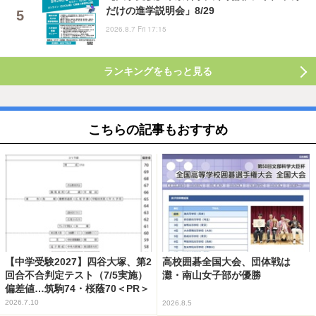
だけの進学説明会」8/29
2026.8.7 Fri 17:15
ランキングをもっと見る
こちらの記事もおすすめ
【中学受験2027】四谷大塚、第2
高校囲碁全国大会、団体戦は
回合不合判定テスト（7/5実施）
灘・南山女子部が優勝
偏差値…筑駒74・桜蔭70＜PR＞
2026.7.10
2026.8.5