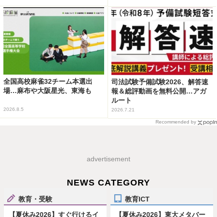
全国高校麻雀32チーム本選出
司法試験予備試験2026、解答速
場…麻布や大阪星光、東海も
報＆総評動画を無料公開…アガ
ルート
2026.8.5
2026.7.21
Recommended by
advertisement
NEWS CATEGORY
教育・受験
教育ICT
【夏休み2026】すぐ行けるイ
【夏休み2026】東大メタバー