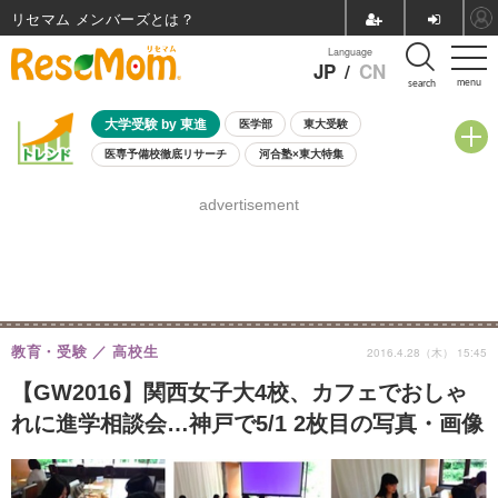
リセマム メンバーズ
Language
JP
/
CN
menu
search
大学受験 by 東進
医学部
東大受験
医専予備校徹底リサーチ
河合塾×東大特集
親子で考える大学選び
高校受験
中学受験
小学校受験
advertisement
共通テスト
夏休み
8月開催学校説明会・相談会
8月開催イベント・WS
全国公立高校 過去問
人気記事
自由研究教材（小学生向け）
自由研究教材（中学生向け）
ランキング
教育・受験
高校生
2016.4.28（木） 15:45
【GW2016】関西女子大4校、カフェでおしゃ
れに進学相談会…神戸で5/1 2枚目の写真・画像