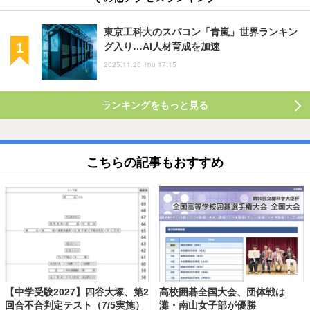
東京工科大のスパコン「青嵐」世界ランキン
グ入り…AI人材育成を加速
2025.11.20 Thu 17:15
ランキングをもっと見る
こちらの記事もおすすめ
【中学受験2027】四谷大塚、第2
高校囲碁全国大会、団体戦は
回合不合判定テスト（7/5実施）
灘・南山女子部が優勝