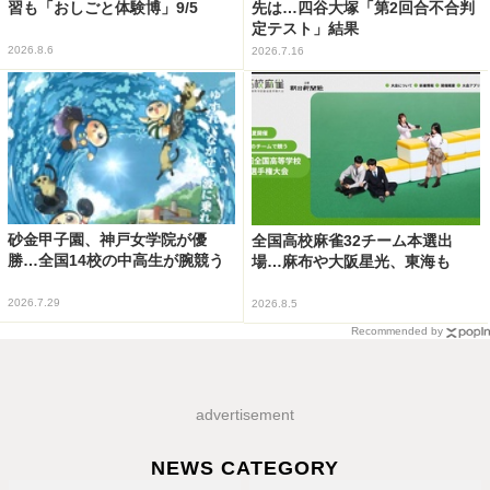
習も「おしごと体験博」9/5
先は…四谷大塚「第2回合不合判
定テスト」結果
2026.8.6
2026.7.16
砂金甲子園、神戸女学院が優
全国高校麻雀32チーム本選出
勝…全国14校の中高生が腕競う
場…麻布や大阪星光、東海も
2026.7.29
2026.8.5
Recommended by
advertisement
NEWS CATEGORY