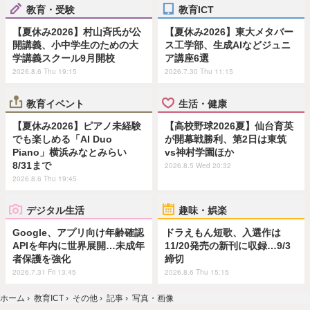
教育・受験
教育ICT
【夏休み2026】村山斉氏が公
【夏休み2026】東大メタバー
開講義、小中学生のための大
ス工学部、生成AIなどジュニ
学講義スクール9月開校
ア講座6選
2026.8.6 Thu 19:15
2026.7.30 Thu 11:15
教育イベント
生活・健康
【夏休み2026】ピアノ未経験
【高校野球2026夏】仙台育英
でも楽しめる「AI Duo
が開幕戦勝利、第2日は東筑
Piano」横浜みなとみらい
vs神村学園ほか
8/31まで
2026.8.5 Wed 20:32
2026.8.6 Thu 19:45
デジタル生活
趣味・娯楽
Google、アプリ向け年齢確認
ドラえもん短歌、入選作は
APIを年内に世界展開…未成年
11/20発売の新刊に収録…9/3
者保護を強化
締切
2026.7.31 Fri 13:45
2026.8.6 Thu 15:15
ホーム
›
教育ICT
›
その他
›
記事
›
写真・画像