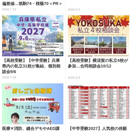
偏差値…筑駒74・桜蔭70＜PR＞
2026.7.10
2026.8.5
【高校受験】【中学受験】兵庫
【高校受験】横須賀の私立4校が
県内の私立31校が集結、個別相
参加…合同相談会10/12
談会9/6
2026.7.28
2026.8.5
医療✕消防、縫合デモやAED講
【中学受験2027】人気校の併願