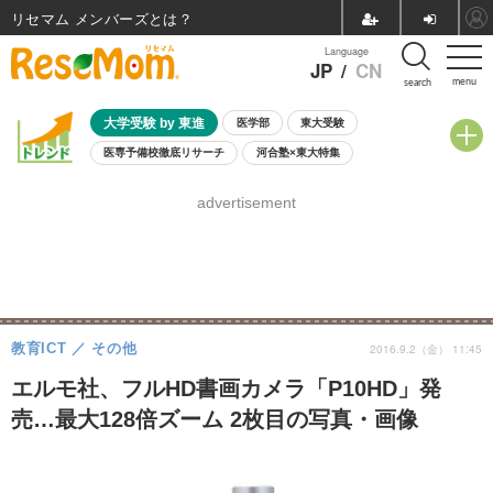
リセマム メンバーズ
Language
JP
/
CN
menu
search
大学受験 by 東進
医学部
東大受験
医専予備校徹底リサーチ
河合塾×東大特集
親子で考える大学選び
高校受験
中学受験
小学校受験
advertisement
共通テスト
夏休み
8月開催学校説明会・相談会
8月開催イベント・WS
全国公立高校 過去問
人気記事
自由研究教材（小学生向け）
自由研究教材（中学生向け）
ランキング
教育ICT
その他
2016.9.2（金） 11:45
エルモ社、フルHD書画カメラ「P10HD」発
売…最大128倍ズーム 2枚目の写真・画像