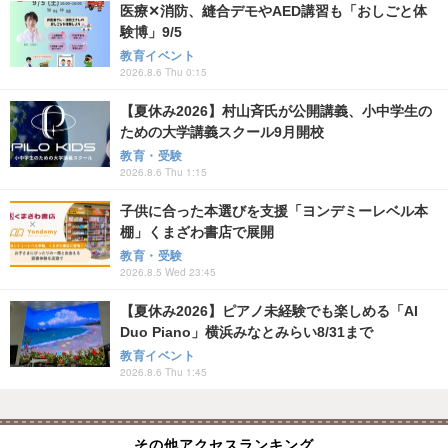
医療✕消防、縫合デモやAED講習も「おしごと体
験博」9/5
教育イベント
2026.8.6 Thu 0:15
【夏休み2026】村山斉氏が公開講義、小中学生の
ための大学講義スクール9月開校
教育・受験
2026.8.6 Thu 1:15
子供に合った本選びを支援「ヨンデミーレベル本
棚」くまざわ書店で展開
教育・受験
2026.8.5 Wed 23:45
【夏休み2026】ピアノ未経験でも楽しめる「AI
Duo Piano」横浜みなとみらい8/31まで
教育イベント
2026.8.6 Thu 1:45
その他アクセスランキング