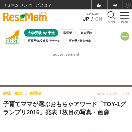
リセマム メンバーズ
Language
JP
/
CN
menu
search
大学受験 by 東進
医学部
東大受験
医専予備校徹底リサーチ
河合塾×東大特集
親子で考える大学選び
高校受験
中学受験
小学校受験
advertisement
共通テスト
夏休み
8月開催学校説明会・相談会
8月開催イベント・WS
全国公立高校 過去問
人気記事
自由研究教材（小学生向け）
自由研究教材（中学生向け）
ランキング
趣味・娯楽
保護者
2016.12.2（金） 17:15
子育てママが選ぶおもちゃアワード「TOY-1グ
ランプリ2016」発表 1枚目の写真・画像