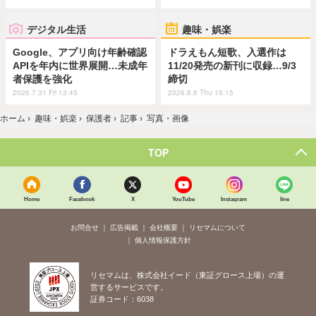
デジタル生活
趣味・娯楽
Google、アプリ向け年齢確認
ドラえもん短歌、入選作は
APIを年内に世界展開…未成年
11/20発売の新刊に収録…9/3
者保護を強化
締切
2026.7.31 Fri 13:45
2026.8.6 Thu 15:15
ホーム
›
趣味・娯楽
›
保護者
›
記事
›
写真・画像
TOP
Home
Facebook
X
YouTube
Instagram
line
お問合せ
広告掲載
会社概要
リセマムについて
個人情報保護方針
リセマムは、株式会社イード（東証グロース上場）の運
営するサービスです。
証券コード：6038