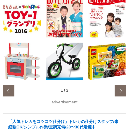
‹
1
/
2
advertisement
「人気トレカをコツコツ仕分け」トレカの仕分けスタッフ/未
経験OK/シンプル作業/空調完備/20〜30代活躍中