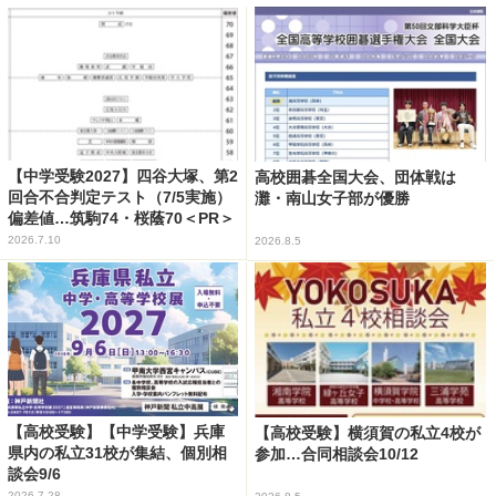
【中学受験2027】四谷大塚、第2
高校囲碁全国大会、団体戦は
回合不合判定テスト（7/5実施）
灘・南山女子部が優勝
偏差値…筑駒74・桜蔭70＜PR＞
2026.7.10
2026.8.5
【高校受験】【中学受験】兵庫
【高校受験】横須賀の私立4校が
県内の私立31校が集結、個別相
参加…合同相談会10/12
談会9/6
2026.7.28