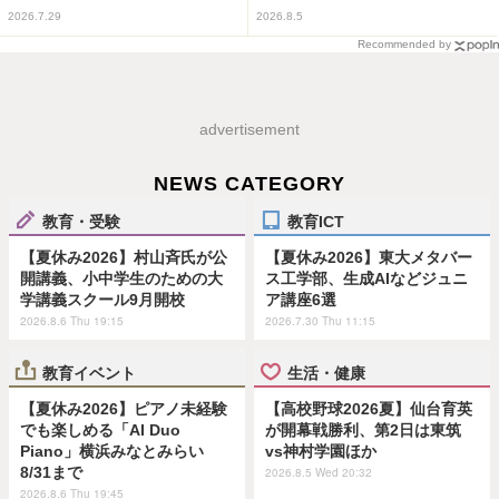
2026.7.29
2026.8.5
Recommended by
advertisement
NEWS CATEGORY
教育・受験
教育ICT
【夏休み2026】村山斉氏が公
【夏休み2026】東大メタバー
開講義、小中学生のための大
ス工学部、生成AIなどジュニ
学講義スクール9月開校
ア講座6選
2026.8.6 Thu 19:15
2026.7.30 Thu 11:15
教育イベント
生活・健康
【夏休み2026】ピアノ未経験
【高校野球2026夏】仙台育英
でも楽しめる「AI Duo
が開幕戦勝利、第2日は東筑
Piano」横浜みなとみらい
vs神村学園ほか
8/31まで
2026.8.5 Wed 20:32
2026.8.6 Thu 19:45