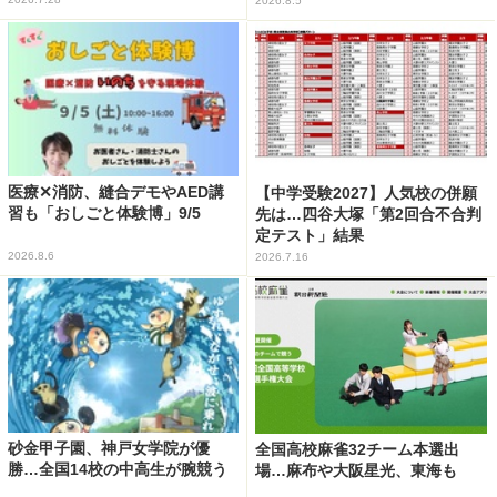
2026.8.5
医療✕消防、縫合デモやAED講
【中学受験2027】人気校の併願
習も「おしごと体験博」9/5
先は…四谷大塚「第2回合不合判
定テスト」結果
2026.8.6
2026.7.16
砂金甲子園、神戸女学院が優
全国高校麻雀32チーム本選出
勝…全国14校の中高生が腕競う
場…麻布や大阪星光、東海も