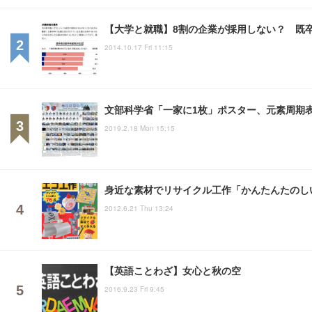
【大学と就職】8割の企業が採用しない？ 既
2014.10.17 Fri 11:15
文部科学省「一家に1枚」ポスター、元素周期表
2019.2.18 Mon 15:15
身近な素材でリサイクル工作「かんたんたのし
2012.6.21 Thu 13:24
【英語ことわざ】女心と秋の空
2016.9.23 Fri 9:45