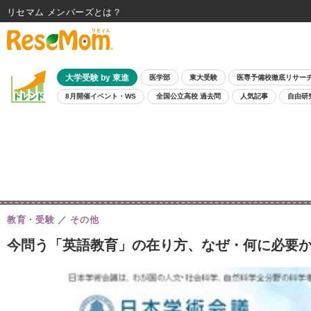
リセマム メンバーズ
大学受験 by 東進
医学部
東大受験
医専予備校徹底リサー
8月開催イベント・WS
全国公立高校 過去問
人気記事
自由研
教育・受験
その他
今問う「英語教育」の在り方、なぜ・何に必要か