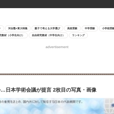
チ
河合塾×東大特集
親子で考える大学選び
高校受験
中学受験
小学校受
究教材（小学生向け）
自由研究教材（中学生向け）
ランキング
advertisement
…日本学術会議が提言 2枚目の写真・画像