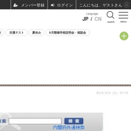
ログイン
こんにちは、ゲストさん
Language
JP
/
CN
menu
search
験
共通テスト
夏休み
8月開催学校説明会・相談会
2016.12.6（火） 21:15