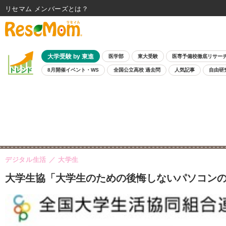
リセマム メンバーズ
大学受験 by 東進
医学部
東大受験
医専予備校徹底リサー
8月開催イベント・WS
全国公立高校 過去問
人気記事
自由研
デジタル生活
大学生
大学生協「大学生のための後悔しないパソコンの