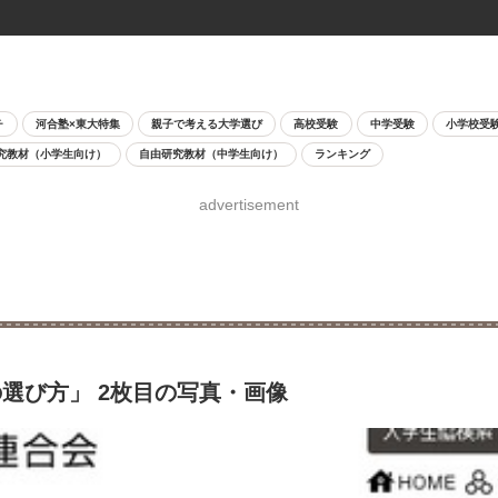
チ
河合塾×東大特集
親子で考える大学選び
高校受験
中学受験
小学校受
究教材（小学生向け）
自由研究教材（中学生向け）
ランキング
advertisement
選び方」 2枚目の写真・画像