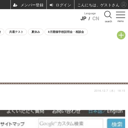
ログイン
こんにちは、ゲストさん
Language
JP
/
CN
menu
search
験
共通テスト
夏休み
8月開催学校説明会・相談会
2016.12.7（水） 18:15