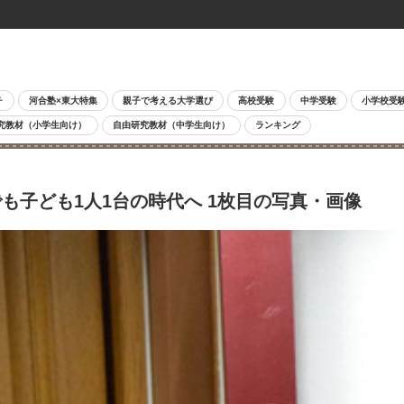
チ
河合塾×東大特集
親子で考える大学選び
高校受験
中学受験
小学校受
究教材（小学生向け）
自由研究教材（中学生向け）
ランキング
も子ども1人1台の時代へ 1枚目の写真・画像