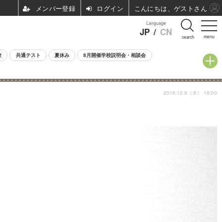
ログイン
こんにちは、ゲストさん
Language
JP
/
CN
menu
search
験
共通テスト
夏休み
8月開催学校説明会・相談会
2016.12.8（木） 18:00