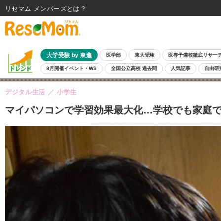
リセマム メンバーズ
大学受験 by 東進
医学部
東大受験
医専予備校徹底リサー
8月開催イベント・WS
全国公立高校 過去問
人気記事
自由研
デジタル生活
小学生
マイパソコンで学習効果最大化…学校でも家庭で