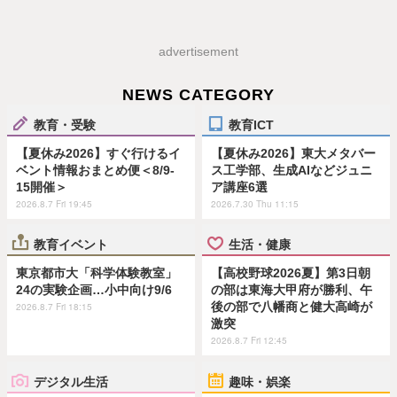
advertisement
NEWS CATEGORY
教育・受験
教育ICT
【夏休み2026】すぐ行けるイ
【夏休み2026】東大メタバー
ベント情報おまとめ便＜8/9-
ス工学部、生成AIなどジュニ
15開催＞
ア講座6選
2026.8.7 Fri 19:45
2026.7.30 Thu 11:15
教育イベント
生活・健康
東京都市大「科学体験教室」
【高校野球2026夏】第3日朝
24の実験企画…小中向け9/6
の部は東海大甲府が勝利、午
後の部で八幡商と健大高崎が
2026.8.7 Fri 18:15
激突
2026.8.7 Fri 12:45
デジタル生活
趣味・娯楽