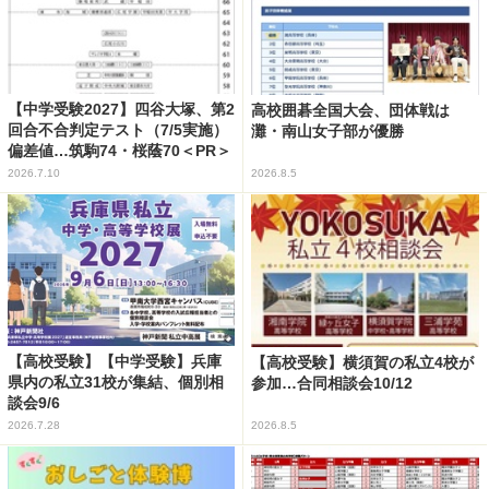
【中学受験2027】四谷大塚、第2
高校囲碁全国大会、団体戦は
回合不合判定テスト（7/5実施）
灘・南山女子部が優勝
偏差値…筑駒74・桜蔭70＜PR＞
2026.7.10
2026.8.5
【高校受験】【中学受験】兵庫
【高校受験】横須賀の私立4校が
県内の私立31校が集結、個別相
参加…合同相談会10/12
談会9/6
2026.7.28
2026.8.5