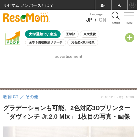
リセマム メンバーズ
Language
JP
/
CN
menu
search
大学受験 by 東進
医学部
東大受験
医専予備校徹底リサーチ
河合塾×東大特集
親子で考える大学選び
高校受験
中学受験
小学校受験
advertisement
共通テスト
夏休み
8月開催学校説明会・相談会
8月開催イベント・WS
全国公立高校 過去問
人気記事
自由研究教材（小学生向け）
自由研究教材（中学生向け）
ランキング
教育ICT
その他
2016.12.8（木） 18:30
グラデーションも可能、2色対応3Dプリンター
「ダヴィンチ Jr.2.0 Mix」 1枚目の写真・画像