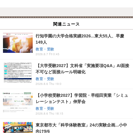
関連ニュース
行知学園の大学合格実績2026...東大55人、早慶
149人
教育・受験
2026.8.7 Fri 0:45
【大学受験2027】文科省「実施要項Q&A」AI面接
不可など面接ルール明確化
教育・受験
2026.8.6 Thu 19:0
【小学校受験2027】学習院・早稲田実業「シミュ
レーションテスト」伸芽会
教育・受験
2026.8.6 Thu 18:15
東京都市大「科学体験教室」24の実験企画...小中
向け9/6