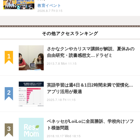
教育イベント
2026.8.7 Fri 0:15
その他アクセスランキング
さかなクンやカリスマ講師が解説、夏休みの
自由研究・読書感想文…ドラゼミ
2013.7.8 Mon 11:15
英語学習は週4日＆1日2時間未満で習慣化…
アプリ活用が最適
2025.7.18 Fri 11:15
ベネッセがLoiLoに全面勝訴、学校向けソフ
ト模倣問題
2018.10.17 Wed 18:15