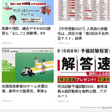
医療✕消防、縫合デモやAED講
【中学受験2027】人気校の併願
習も「おしごと体験博」9/5
先は…四谷大塚「第2回合不合判
定テスト」結果
2026.8.6
2026.7.16
全国高校麻雀32チーム本選出
司法試験予備試験2026、解答速
場…麻布や大阪星光、東海も
報＆総評動画を無料公開…アガ
ルート
2026.8.5
2026.7.21
Recommended by