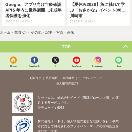
Google、アプリ向け年齢確認
【夏休み2026】魚に触れて学
APIを年内に世界展開…未成年
ぶ「おさかな」イベント8/8…
者保護を強化
川崎市
2026.7.31 Fri 13:45
2026.8.7 Fri 10:45
ホーム
›
教育ICT
›
その他
›
記事
›
写真・画像
TOP
Home
Facebook
X
YouTube
Instagram
line
お問合せ
広告掲載
会社概要
リセマムについて
個人情報保護方針
リセマムは、株式会社イード（東証グロース上場）の運
営するサービスです。
証券コード：6038
株式会社イードは、個人情報の適切な取扱いを行う事業
者に対して付与されるプライバシーマークの付与認定を
受けています。