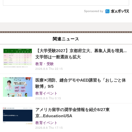
Sponsored by
関連ニュース
【大学受験2027】京都府立大、募集人員を増員...
文学部は一般選抜も拡大
教育・受験
2026.8.6 Thu 22:15
医療✕消防、縫合デモやAED講習も「おしごと体
験博」9/5
教育イベント
2026.8.6 Thu 0:15
アメリカ留学の奨学金情報を紹介8/27東
京...EducationUSA
教育イベント
2026.8.6 Thu 17:15