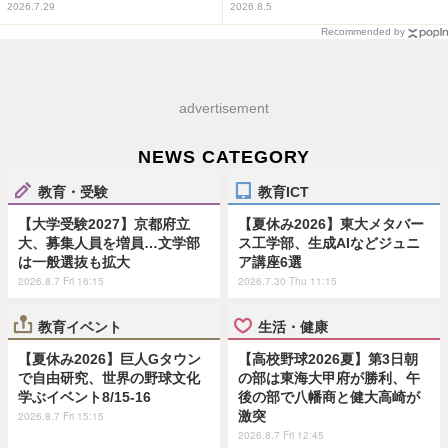
2026.7.29
2026.8.5
Recommended by
advertisement
NEWS CATEGORY
教育・受験
教育ICT
【大学受験2027】京都府立
【夏休み2026】東大メタバー
大、募集人員を増員…文学部
ス工学部、生成AIなどジュニ
は一般選抜も拡大
ア講座6選
2026.8.7 Fri 16:15
2026.7.30 Thu 11:15
教育イベント
生活・健康
【夏休み2026】巨人Gタウン
【高校野球2026夏】第3日朝
で自由研究、世界の野球文化
の部は東海大甲府が勝利、午
学ぶイベント8/15-16
後の部で八幡商と健大高崎が
激突
2026.8.7 Fri 15:15
2026.8.7 Fri 12:45