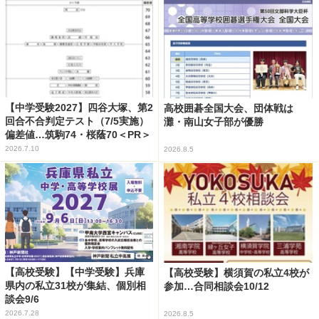
【中学受験2027】四谷大塚、第2
高校囲碁全国大会、団体戦は
回合不合判定テスト（7/5実施）
灘・南山女子部が優勝
偏差値…筑駒74・桜蔭70＜PR＞
2026.7.10
2026.8.5
【高校受験】【中学受験】兵庫
【高校受験】横須賀の私立4校が
県内の私立31校が集結、個別相
参加…合同相談会10/12
談会9/6
2026.7.28
2026.8.5