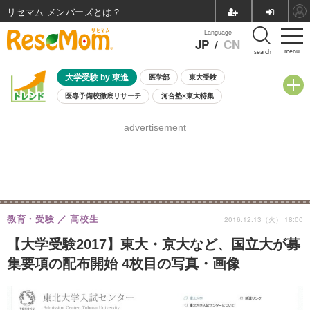
リセマム メンバーズ
Language
JP
/
CN
menu
search
大学受験 by 東進
医学部
東大受験
医専予備校徹底リサーチ
河合塾×東大特集
親子で考える大学選び
高校受験
中学受験
小学校受験
advertisement
共通テスト
夏休み
8月開催学校説明会・相談会
8月開催イベント・WS
全国公立高校 過去問
人気記事
自由研究教材（小学生向け）
自由研究教材（中学生向け）
ランキング
教育・受験
高校生
2016.12.13（火） 18:00
【大学受験2017】東大・京大など、国立大が募
集要項の配布開始 4枚目の写真・画像