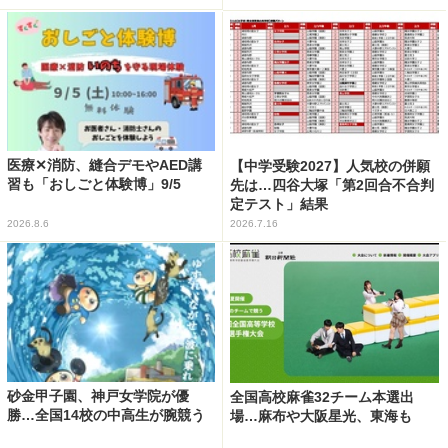
医療✕消防、縫合デモやAED講
【中学受験2027】人気校の併願
習も「おしごと体験博」9/5
先は…四谷大塚「第2回合不合判
定テスト」結果
2026.8.6
2026.7.16
砂金甲子園、神戸女学院が優
全国高校麻雀32チーム本選出
勝…全国14校の中高生が腕競う
場…麻布や大阪星光、東海も