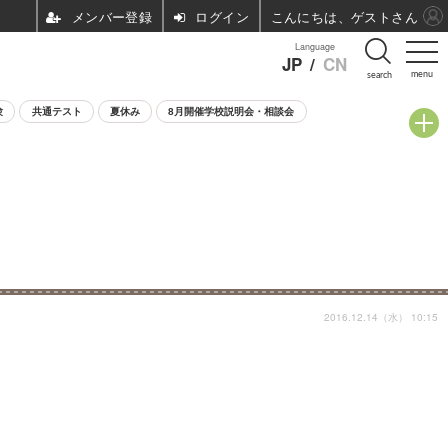
ログイン
こんにちは、ゲストさん
Language
JP
/
CN
menu
search
験
共通テスト
夏休み
8月開催学校説明会・相談会
2016.12.14（水） 10:15