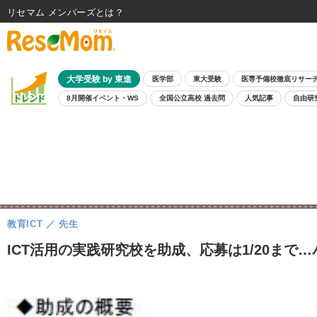
リセマム メンバーズ
大学受験 by 東進
医学部
東大受験
医専予備校徹底リサー
8月開催イベント・WS
全国公立高校 過去問
人気記事
自由研
教育ICT
先生
ICT活用の実践研究校を助成、応募は1/20まで