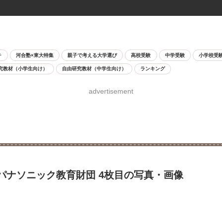
チ
河合塾×東大特集
親子で考える大学選び
高校受験
中学受験
小学校受
究教材（小学生向け）
自由研究教材（中学生向け）
ランキング
advertisement
…パナソニック教育財団 4枚目の写真・画像